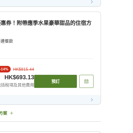
店優惠券！附帶應季水果豪華甜品的住宿方
不連餐飲
HK$815.44
-
14
%
HK$693.13
預訂
包括稅項及其他費用
方案