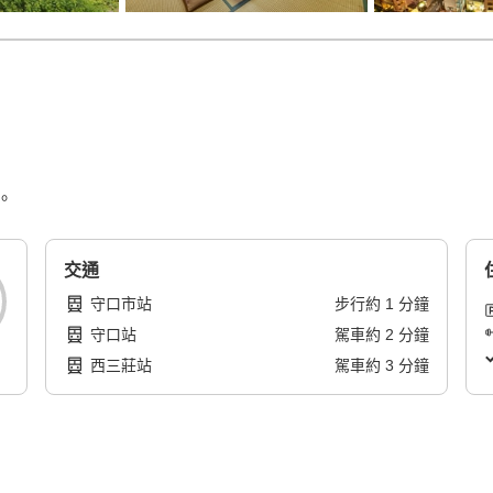
。
交通
守口市站
步行
約
1
分鐘
守口站
駕車
約
2
分鐘
西三莊站
駕車
約
3
分鐘