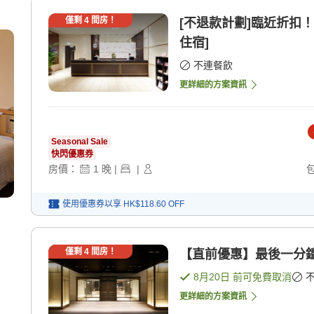
僅剩
4
間房！
[不退款計劃]臨近折扣
住宿]
不連餐飲
更詳細的方案資訊
Seasonal Sale
快閃優惠券
房價：
1
晚
|
|
使用優惠券以享
HK$118.60
OFF
僅剩
4
間房！
【直前優惠】最後一分鐘
8月20日
前可免費取消
更詳細的方案資訊