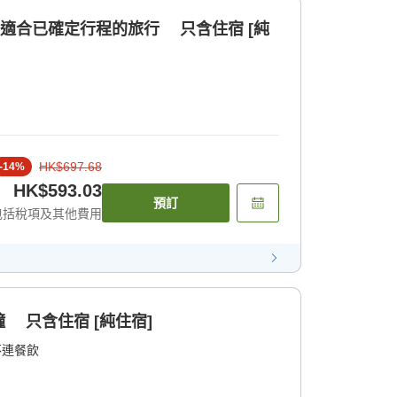
！適合已確定行程的旅行 只含住宿 [純
HK$697.68
-
14
%
HK$593.03
預訂
包括稅項及其他費用
 只含住宿 [純住宿]
不連餐飲