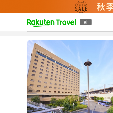
t
新
概覽
房間及住宿方案
評價
特色
設施
o
p
P
a
g
e
_
s
e
a
r
c
h