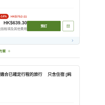
HK$752.11
-
14
%
HK$639.30
預訂
包括稅項及其他費用
方案
！適合已確定行程的旅行 只含住宿 [純