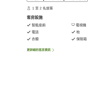
1 至 2 名旅客
客房設施
智能座廁
電視機
電話
枱
衣櫥
保險箱
更詳細的客房資訊