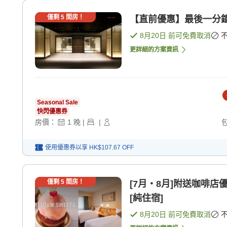
僅剩
5
間房！
【直前優惠】最後一分鐘
8月20日
前可免費取消
更詳細的方案資訊
Seasonal Sale
快閃優惠券
房價：
1
晚
|
|
使用優惠券以享
HK$107.67
OFF
僅剩
5
間房！
[7月・8月]附送咖啡
[純住宿]
8月20日
前可免費取消