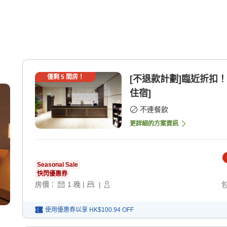
僅剩
5
間房！
[不退款計劃]臨近折扣
住宿]
不連餐飲
更詳細的方案資訊
Seasonal Sale
快閃優惠券
房價：
1
晚
|
|
使用優惠券以享
HK$100.94
OFF