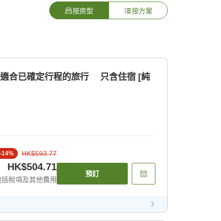
按房型
按方案
！適合已確定行程的旅行 只含住宿 [純
HK$593.77
-
14
%
HK$504.71
預訂
包括稅項及其他費用