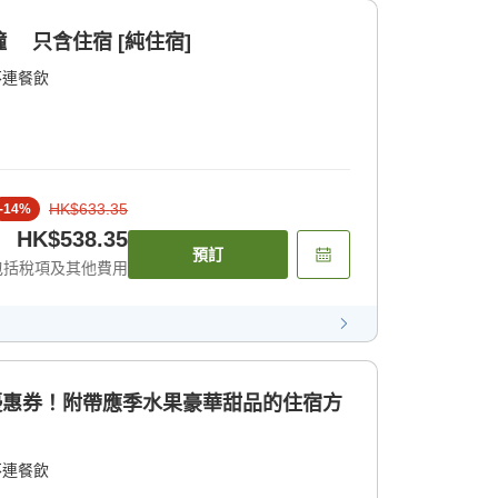
 只含住宿 [純住宿]
不連餐飲
HK$633.35
-
14
%
HK$538.35
預訂
包括稅項及其他費用
店優惠券！附帶應季水果豪華甜品的住宿方
不連餐飲