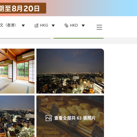
文（香港）
HKG
HKD
找客房
•
1
間房
重新搜尋
查看全部共
63
張照片