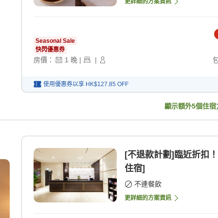
更詳細的方案資訊
Seasonal Sale
快閃優惠券
房價：
1
晚
|
|
使用優惠券以享
HK$127.85
OFF
顯示額外
5
個住宿
[不退款計劃]臨近折扣
住宿]
不連餐飲
更詳細的方案資訊