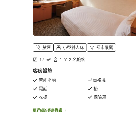
禁煙
小型雙人床
都市景觀
17 m²
1 至 2 名旅客
客房設施
智能座廁
電視機
電話
枱
衣櫥
保險箱
更詳細的客房資訊