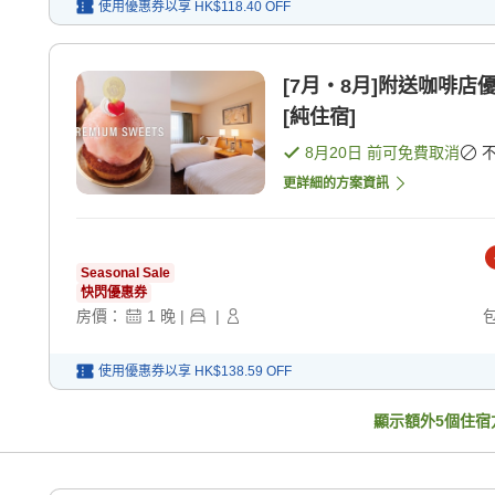
使用優惠券以享
HK$118.40
OFF
[7月・8月]附送咖啡
[純住宿]
8月20日
前可免費取消
更詳細的方案資訊
Seasonal Sale
快閃優惠券
房價：
1
晚
|
|
使用優惠券以享
HK$138.59
OFF
顯示額外
5
個住宿