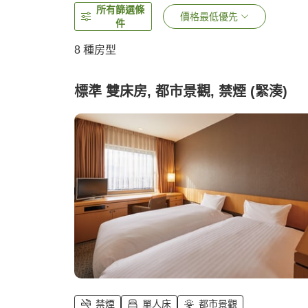
所有篩選條
價格最低優先
件
8
種房型
標準 雙床房, 都市景觀, 禁煙 (緊湊)
禁煙
單人床
都市景觀