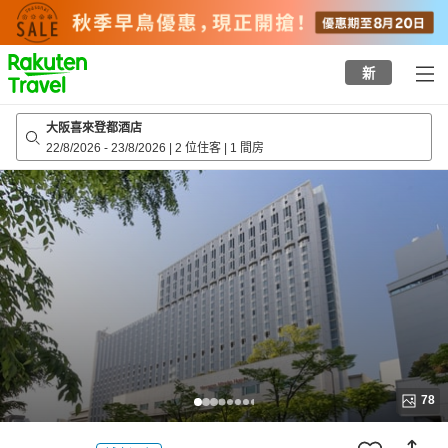
to
top
page
新
大阪喜來登都酒店
22/8/2026
-
23/8/2026
|
2 位住客
|
1 間房
78