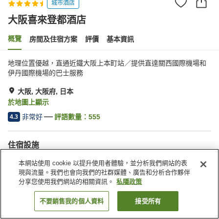
城市酒店
大阪喜來登都酒店
概覽
房間及住宿方案
評價
基本資訊
地理位置優越，直通近鐵大阪上本町站／提供直達關西國際機場和
伊丹國際機場的巴士服務
大阪, 大阪府, 日本
於地圖上顯示
非常好
評語數量：
555
4.3
住宿設施
停車場
桑拿
本網站使用 cookie 以提升使用者體驗，並分析我們網站的表
水療/美容院
健身室/健身中心
現與流量。我們也會向我們的社群媒體、廣告和分析合作夥伴
分享您使用我們網站的相關資訊。
私隱政策
主頁
日本
大阪府
大阪
大阪喜來登都酒店
不要銷售我的個人資料
接受所有
找客房