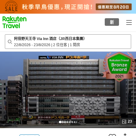
to
top
page
新
阿倍野天王寺 Via Inn 酒店（JR西日本集團）
22/8/2026
-
23/8/2026
|
2 位住客
|
1 間房
23