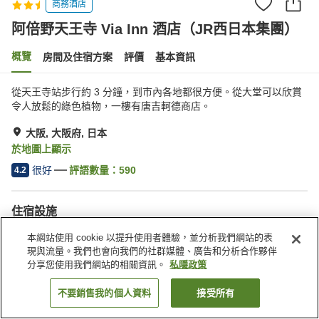
商務酒店
阿倍野天王寺 Via Inn 酒店（JR西日本集團）
概覽
房間及住宿方案
評價
基本資訊
從天王寺站步行約 3 分鐘，到市內各地都很方便。從大堂可以欣賞
令人放鬆的綠色植物，一樓有唐吉軻德商店。
大阪, 大阪府, 日本
於地圖上顯示
很好
評語數量：
590
4.2
住宿設施
送遞服務
喚醒服務
本網站使用 cookie 以提升使用者體驗，並分析我們網站的表
自動販賣機
收費洗衣房
現與流量。我們也會向我們的社群媒體、廣告和分析合作夥伴
分享您使用我們網站的相關資訊。
私隱政策
主頁
日本
大阪府
大阪
不要銷售我的個人資料
接受所有
找客房
阿倍野天王寺 Via Inn 酒店（JR西日本集團）