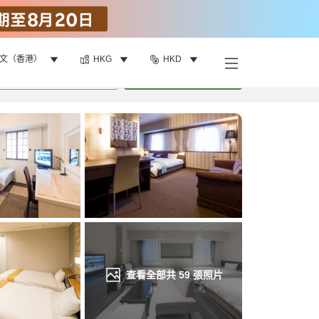
文（香港）
HKG
HKD
找客房
•
1
間房
重新搜尋
查看全部共
59
張照片