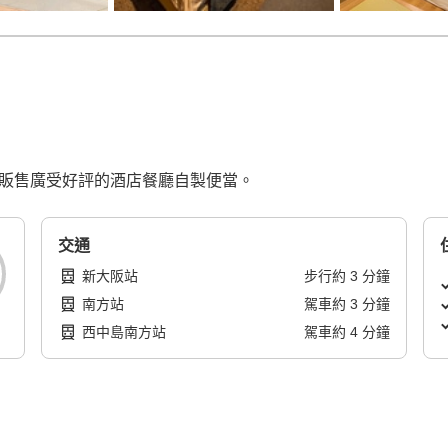
現正販售廣受好評的酒店餐廳自製便當。
交通
新大阪站
步行
約
3
分鐘
南方站
駕車
約
3
分鐘
西中島南方站
駕車
約
4
分鐘