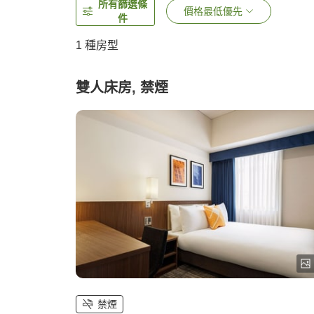
所有篩選條
價格最低優先
件
1 種房型
雙人床房, 禁煙
禁煙