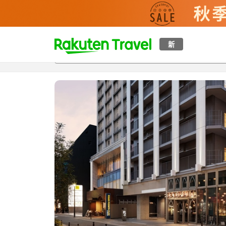
t
新
概覽
房間及住宿方案
評價
特色
設施
o
p
P
a
g
e
_
s
e
a
r
c
h