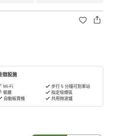
住宿設施
Wi-Fi
步行 5 分鐘可到車站
餐廳
指定吸煙區
自動販賣機
共用微波爐