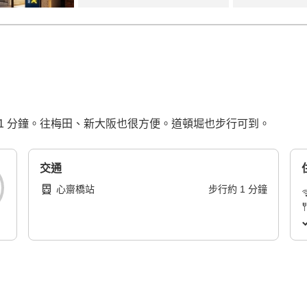
 1 分鐘。往梅田、新大阪也很方便。道頓堀也步行可到。
交通
心齋橋站
步行
約
1
分鐘