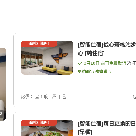
僅剩
3
間房！
[智能住宿]從心齋橋站
心 [純住宿]
8月18日
前可免費取消
更詳細的方案資訊
房價：
1
晚
|
|
2
僅剩
3
間房！
[智能住宿]每日更換的
[早餐]