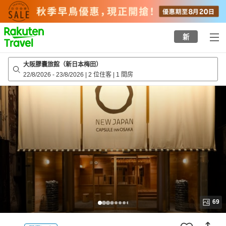
to
top
page
新
大阪膠囊旅館（新日本梅田）
22/8/2026
-
23/8/2026
|
2 位住客
|
1 間房
69