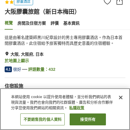
膠囊酒店
大阪膠囊旅館（新日本梅田）
概覽
房間及住宿方案
評價
基本資訊
這是由著名建築師黒川紀章設計的男士專用膠囊酒店。作為日本首
間膠囊酒店，此住宿給予旅客獨特而具歷史意義的住宿體驗。
大阪, 大阪府, 日本
於地圖上顯示
很好
評語數量：
432
4.1
住宿設施
按摩浴缸
桑拿
本網站使用 cookie 以提升使用者體驗，並分析我們網站的表
水療/美容院
泳池
現與流量。我們也會向我們的社群媒體、廣告和分析合作夥伴
分享您使用我們網站的相關資訊。
私隱政策
主頁
日本
大阪府
大阪
大阪膠囊旅館（新日本梅田）
不要銷售我的個人資料
接受所有
找客房