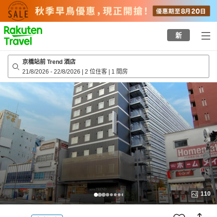
to
top
page
新
京橋站前 Trend 酒店
21/8/2026
-
22/8/2026
|
2 位住客
|
1 間房
110