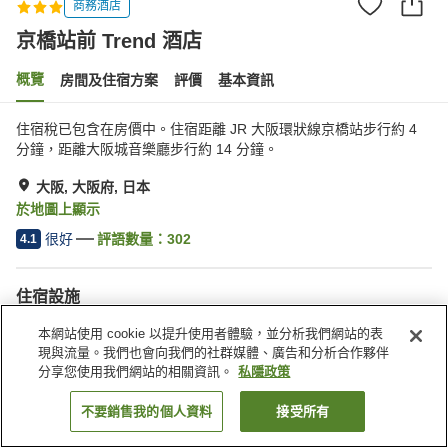
商務酒店
京橋站前 Trend 酒店
概覽
房間及住宿方案
評價
基本資訊
住宿稅已包含在房價中。住宿距離 JR 大阪環狀線京橋站步行約 4
分鐘，距離大阪城音樂廳步行約 14 分鐘。
大阪, 大阪府, 日本
於地圖上顯示
很好
評語數量：
302
4.1
住宿設施
Wi-Fi
步行 5 分鐘可到車站
本網站使用 cookie 以提升使用者體驗，並分析我們網站的表
自動販賣機
收費洗衣房
現與流量。我們也會向我們的社群媒體、廣告和分析合作夥伴
分享您使用我們網站的相關資訊。
私隱政策
主頁
日本
大阪府
大阪
京橋站前 Trend 酒店
不要銷售我的個人資料
接受所有
找客房