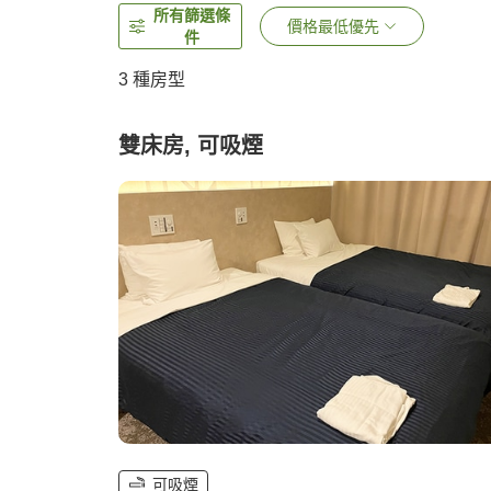
所有篩選條
價格最低優先
件
3
種房型
雙床房, 可吸煙
可吸煙