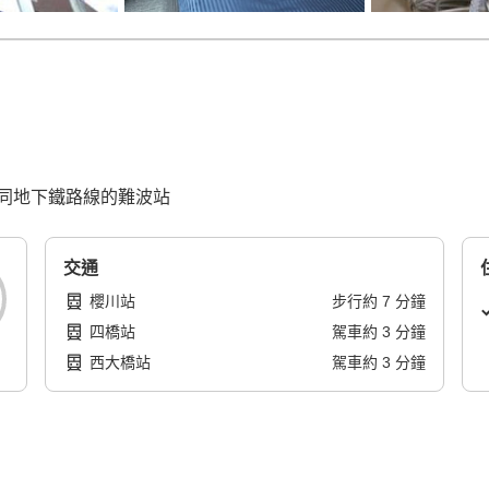
同地下鐵路線的難波站
交通
櫻川站
步行
約
7
分鐘
四橋站
駕車
約
3
分鐘
西大橋站
駕車
約
3
分鐘