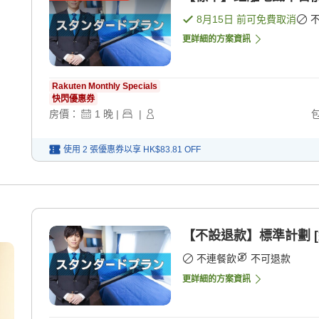
8月15日
前可免費取消
更詳細的方案資訊
Rakuten Monthly Specials
快閃優惠券
房價：
1
晚
|
|
使用 2 張優惠券以享
HK$83.81
OFF
【不設退款】標準計劃 [
不連餐飲
不可退款
更詳細的方案資訊