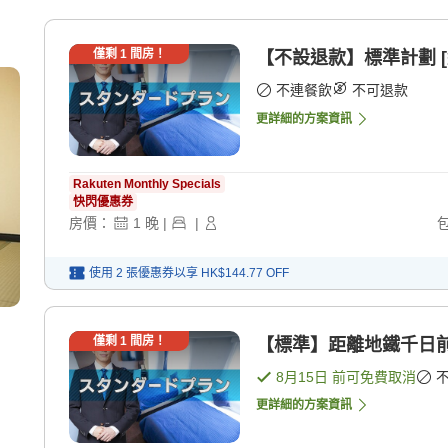
僅剩
1
間房！
【不設退款】標準計劃 [
不連餐飲
不可退款
更詳細的方案資訊
Rakuten Monthly Specials
快閃優惠券
房價：
1
晚
|
|
使用 2 張優惠券以享
HK$144.77
OFF
僅剩
1
間房！
【標準】距離地鐵千日前
8月15日
前可免費取消
更詳細的方案資訊