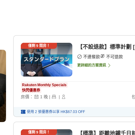
僅剩
9
間房！
【不設退款】標準計劃 [
不連餐飲
不可退款
更詳細的方案資訊
Rakuten Monthly Specials
快閃優惠券
房價：
1
晚
|
|
使用 2 張優惠券以享
HK$67.03
OFF
僅剩
9
間房！
【標準】距離地鐵千日前