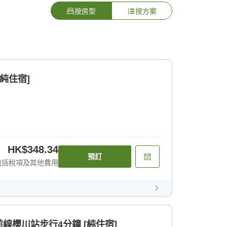
按房型
按方案
純住宿]
HK$348.34
預訂
包括稅項及其他費用
線櫻川站步行4分鐘 [純住宿]