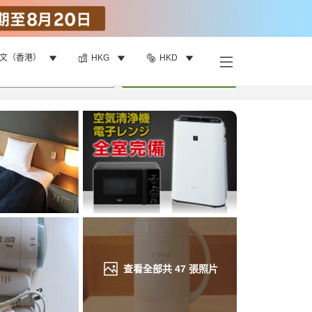
文（香港）
HKG
HKD
找客房
•
1
間房
重新搜尋
查看全部共
47
張照片