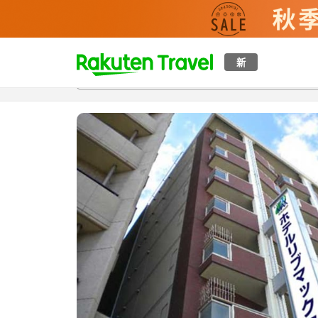
t
新
概覽
房間及住宿方案
評價
特色
設施
o
p
P
a
g
e
_
s
e
a
r
c
h