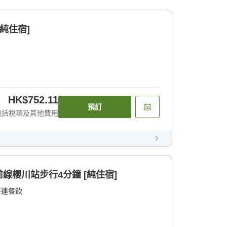
純住宿]
HK$752.11
預訂
包括稅項及其他費用
線櫻川站步行4分鐘 [純住宿]
不連餐飲