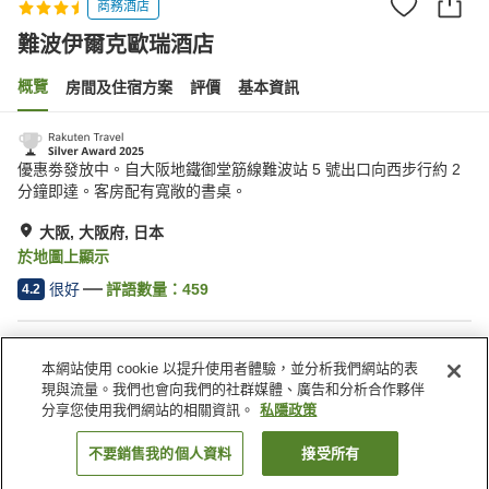
商務酒店
難波伊爾克歐瑞酒店
概覽
房間及住宿方案
評價
基本資訊
優惠劵發放中。自大阪地鐵御堂筋線難波站 5 號出口向西步行約 2
分鐘即達。客房配有寬敞的書桌。
大阪, 大阪府, 日本
於地圖上顯示
很好
評語數量：
459
4.2
住宿設施
本網站使用 cookie 以提升使用者體驗，並分析我們網站的表
水療/美容院
餐廳
現與流量。我們也會向我們的社群媒體、廣告和分析合作夥伴
自動販賣機
會議室
分享您使用我們網站的相關資訊。
私隱政策
不要銷售我的個人資料
接受所有
找客房
主頁
日本
大阪府
大阪
難波伊爾克歐瑞酒店