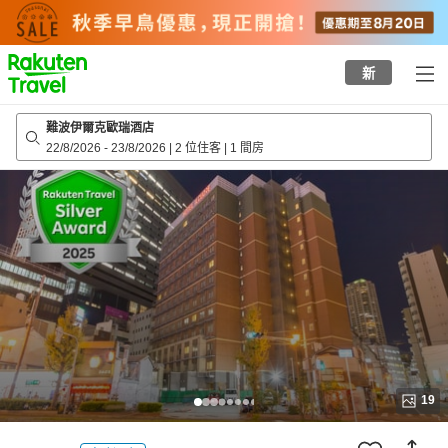
to
top
page
新
難波伊爾克歐瑞酒店
22/8/2026
-
23/8/2026
|
2 位住客
|
1 間房
19