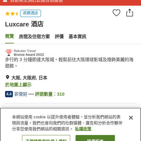
商務酒店
Luxcare 酒店
概覽
房間及住宿方案
評價
基本資訊
步行約 3 分鐘即達大阪城。輕鬆前往大阪環球影城及燈飾美麗的海
遊館。
大阪, 大阪府, 日本
於地圖上顯示
非常好
評語數量：
310
4.4
住宿設施
本網站使用 cookie 以提升使用者體驗，並分析我們網站的表
餐廳
休息室
現與流量。我們也會向我們的社群媒體、廣告和分析合作夥伴
共用廚房
收費洗衣房
分享您使用我們網站的相關資訊。
私隱政策