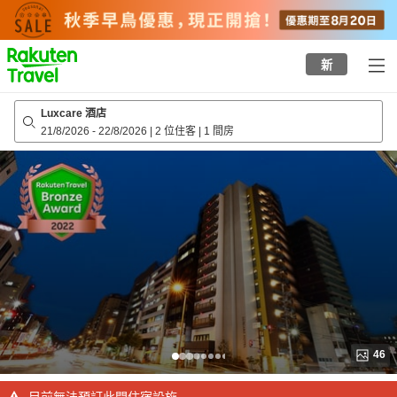
to
top
page
新
Luxcare 酒店
21/8/2026
-
22/8/2026
|
2 位住客
|
1 間房
46
目前無法預訂此間住宿設施