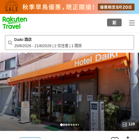
to
top
page
新
Daiki 酒店
20/8/2026
-
21/8/2026
|
2 位住客
|
1 間房
128