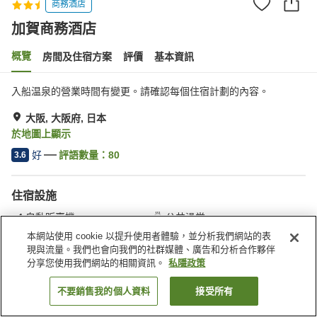
商務酒店
加賀商務酒店
概覽
房間及住宿方案
評價
基本資訊
入船温泉的營業時間有變更。請確認每個住宿計劃的內容。
大阪, 大阪府, 日本
於地圖上顯示
好
評語數量：
80
3.6
住宿設施
自動販賣機
公共澡堂
收費洗衣房
本網站使用 cookie 以提升使用者體驗，並分析我們網站的表
現與流量。我們也會向我們的社群媒體、廣告和分析合作夥伴
分享您使用我們網站的相關資訊。
私隱政策
主頁
日本
大阪府
大阪
加賀商務酒店
不要銷售我的個人資料
接受所有
找客房