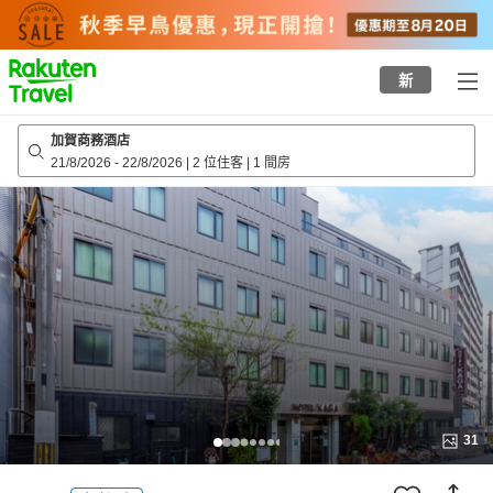
to
top
page
新
加賀商務酒店
21/8/2026
-
22/8/2026
|
2 位住客
|
1 間房
31