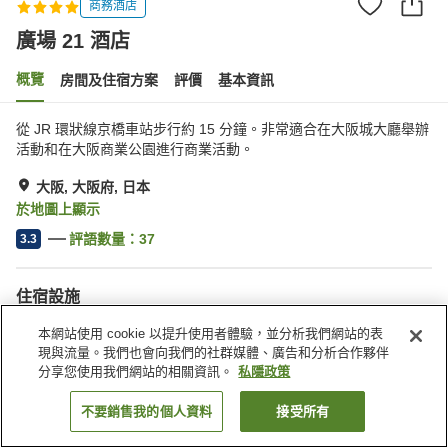
商務酒店
廣場 21 酒店
概覽
房間及住宿方案
評價
基本資訊
從 JR 環狀線京橋車站步行約 15 分鐘。非常適合在大阪城大廳舉辦
活動和在大阪商業公園進行商業活動。
大阪, 大阪府, 日本
於地圖上顯示
評語數量：
37
3.3
住宿設施
停車場
自動販賣機
本網站使用 cookie 以提升使用者體驗，並分析我們網站的表
喚醒服務
現與流量。我們也會向我們的社群媒體、廣告和分析合作夥伴
分享您使用我們網站的相關資訊。
私隱政策
主頁
日本
大阪府
大阪
廣場 21 酒店
不要銷售我的個人資料
接受所有
找客房