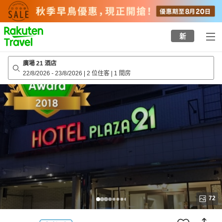
to
top
page
新
廣場 21 酒店
22/8/2026
-
23/8/2026
|
2 位住客
|
1 間房
72