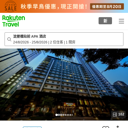
to
top
page
新
淀屋橋站前 APA 酒店
24/8/2026
-
25/8/2026
|
2 位住客
|
1 間房
102