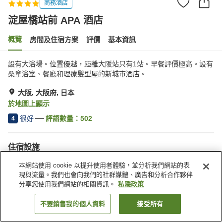
商務酒店
淀屋橋站前 APA 酒店
概覽
房間及住宿方案
評價
基本資訊
設有大浴場。位置優越，距離大阪站只有1站。早餐評價極高。設有
桑拿浴室、餐廳和理療髮型屋的新城市酒店。
大阪, 大阪府, 日本
於地圖上顯示
很好
評語數量：
502
4
住宿設施
Wi-Fi
步行 5 分鐘可到車站
本網站使用 cookie 以提升使用者體驗，並分析我們網站的表
桑拿
水療/美容院
現與流量。我們也會向我們的社群媒體、廣告和分析合作夥伴
分享您使用我們網站的相關資訊。
私隱政策
主頁
日本
大阪府
大阪
淀屋橋站前 APA 酒店
不要銷售我的個人資料
接受所有
找客房