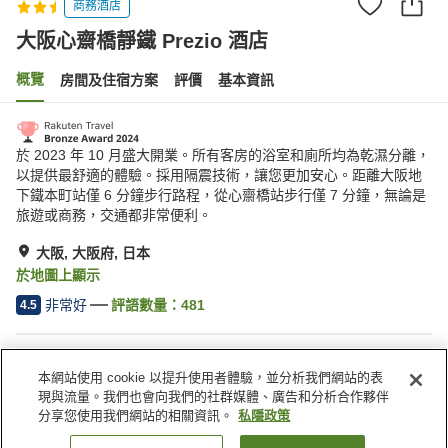
商務酒店
大阪心齋橋靜鐵 Prezio 酒店
概覽
房間及住宿方案
評價
基本資訊
於 2023 年 10 月盛大開業。所有客房的浴室和廁所均為乾濕分離，
以提供最舒適的體驗。採用隔震技術，讓您更加安心。距離大阪地
下鐵本町站僅 6 分鐘步行路程，從心齋橋站步行僅 7 分鐘，無論是
旅遊或商務，交通都非常便利。
大阪, 大阪府, 日本
於地圖上顯示
非常好
評語數量：
481
4.5
住宿設施
本網站使用 cookie 以提升使用者體驗，並分析我們網站的表
Wi-Fi
餐廳
現與流量。我們也會向我們的社群媒體、廣告和分析合作夥伴
指定吸煙區
收費洗衣房
分享您使用我們網站的相關資訊。
私隱政策