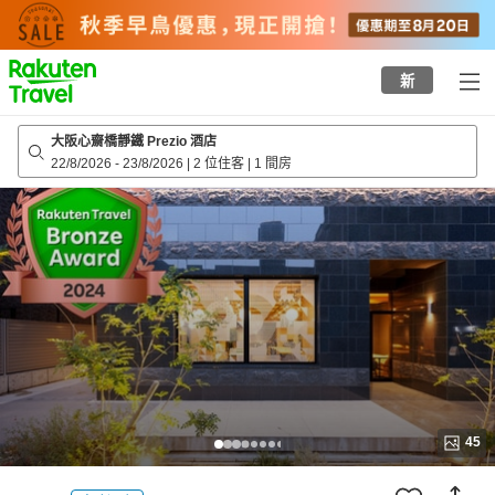
to
top
page
新
大阪心齋橋靜鐵 Prezio 酒店
22/8/2026
-
23/8/2026
|
2 位住客
|
1 間房
45