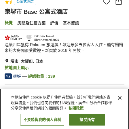
公寓式酒店
東堺市 Base 公寓式酒店
概覽
房間及住宿方案
評價
基本資訊
連續四年獲得 Rakuten 旅遊獎！歡迎最多五位客人入住。舖有榻榻
米的大房間很受歡迎。新翼於 2018 年開放。
堺市, 大阪府, 日本
於地圖上顯示
很好
評語數量：
139
4.2
住宿設施
本網站使用 cookie 以提升使用者體驗，並分析我們網站的表
Wi-Fi
指定吸煙區
現與流量。我們也會向我們的社群媒體、廣告和分析合作夥伴
共用微波爐
送遞服務
分享您使用我們網站的相關資訊。
私隱政策
不要銷售我的個人資料
接受所有
找客房
主頁
日本
大阪府
堺市
東堺市 Base 公寓式酒店