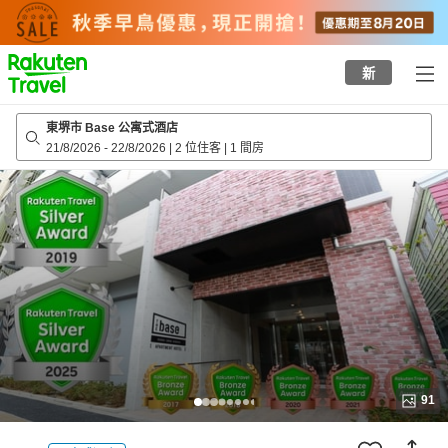
to
top
page
新
東堺市 Base 公寓式酒店
21/8/2026
-
22/8/2026
|
2 位住客
|
1 間房
91