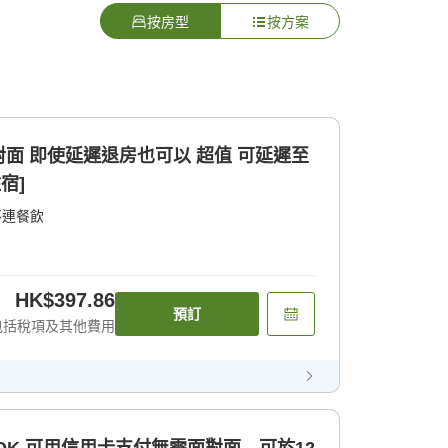
按房型
按方案
使延遲退房也可以 超值 可延遲至
宿]
不連餐飲
HK$397.86
預訂
包括稅項及其他費用