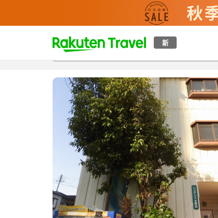
t
新
概覽
房間及住宿方案
評價
設施
o
p
P
a
g
e
_
s
e
a
r
c
h