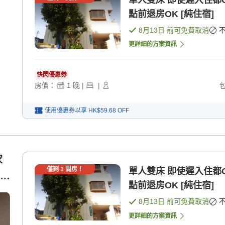
單人雙床 即使遲入住都OK 可用信用卡支付無需面對面 可於12
點前退房OK [純住宿]
8月13日
前可免費取消
更詳細的方案資訊
快閃優惠券
房價：
1
晚
|
|
使用優惠券以享
HK$59.68
OFF
家
僅剩
1
間房！
單人雙床 即使遲入住都OK 可用信用卡支付無需面對面 可於12
兩張
點前退房OK [純住宿]
8月13日
前可免費取消
更詳細的方案資訊