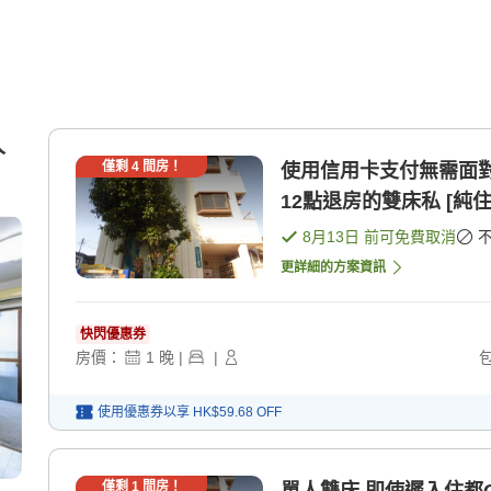
人
僅剩
4
間房！
使用信用卡支付無需面對面 即
12點退房的雙床私 [純住
8月13日
前可免費取消
更詳細的方案資訊
快閃優惠券
房價：
1
晚
|
|
使用優惠券以享
HK$59.68
OFF
僅剩
1
間房！