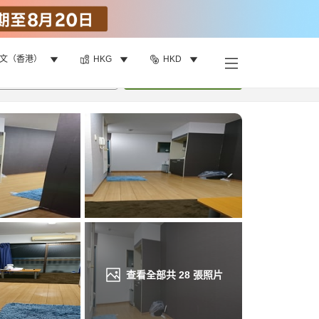
文（香港）
HKG
HKD
找客房
•
1
間房
重新搜尋
查看全部共
28
張照片