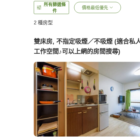
所有篩選條
價格最低優先
件
2
種房型
雙床房, 不指定吸煙／不吸煙 (適合私
工作空間♪可以上網的房間搜尋)