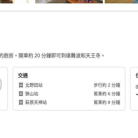
廚房。開車約 20 分鐘即可到達難波和天王寺。
交通
北野田站
步行
約
2
分鐘
狹山站
駕車
約
6
分鐘
萩原天神站
駕車
約
8
分鐘