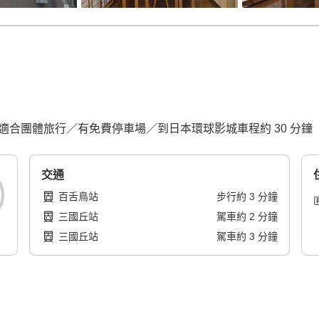
適合團體旅行／有免費停車場／到日本環球影城車程約 30 分鐘
交通
百舌鳥站
步行
約
3
分鐘
三國丘站
駕車
約
2
分鐘
三國丘站
駕車
約
3
分鐘