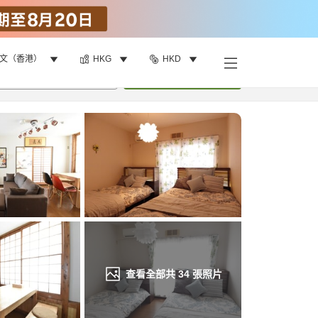
文（香港）
HKG
HKD
找客房
•
1
間房
重新搜尋
查看全部共
34
張照片