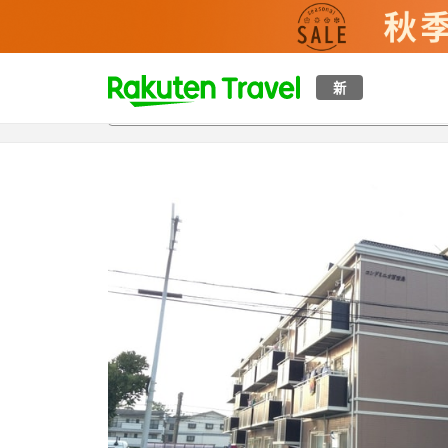
t
新
概覽
房間及住宿方案
評價
設施
o
p
P
a
g
e
_
s
e
a
r
c
h