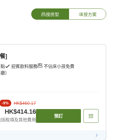
按房型
按方案
餐]
餐點
迎賓飲料服務
不佔床小孩免費
餐廳）
HK$460.17
-
9
%
HK$414.16
預訂
包括稅項及其他費用