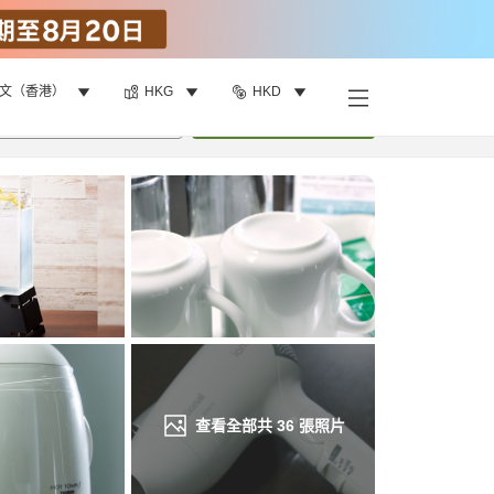
文（香港）
HKG
HKD
找客房
•
1
間房
重新搜尋
查看全部共
36
張照片