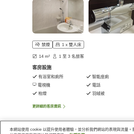
禁煙
1 x 雙人床
14 m²
1 至 3 名旅客
客房設施
有浴室和廁所
智能座廁
電視機
電話
枱燈
羽絨被
更詳細的客房資訊
本網站使用 cookie 以提升使用者體驗，並分析我們網站的表現與流
主頁
日本
大阪府
堺市
堺市舒適酒店