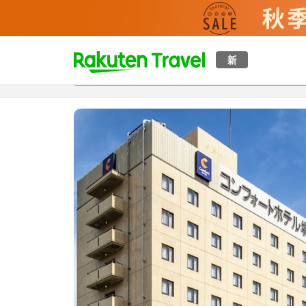
t
新
概覽
房間及住宿方案
評價
特色
設施
o
p
P
a
g
e
_
s
e
a
r
c
h