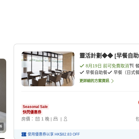
靈活計劃◆◆ [早餐自助
8月19日
前可免費取消
早餐自助餐
早餐（日式
更詳細的方案資訊
Seasonal Sale
快閃優惠券
房價：
1
晚
|
|
6
使用優惠券以享
HK$82.83
OFF