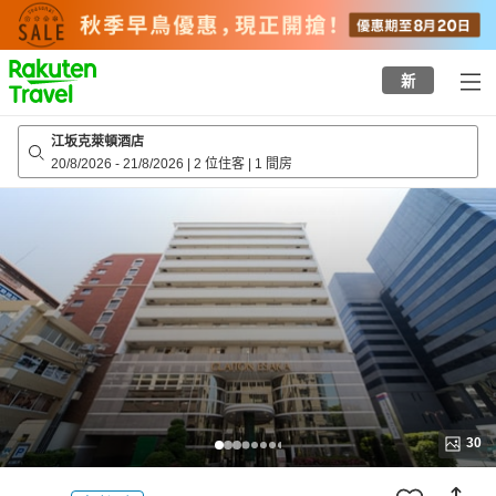
to
top
page
新
江坂克萊頓酒店
20/8/2026
-
21/8/2026
|
2 位住客
|
1 間房
30