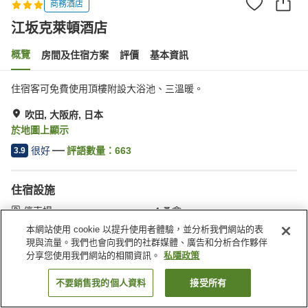
商務酒店
江坂克萊頓酒店
概覽
房間及住宿方案
評價
基本資訊
住宿客可免費使用頂樓附設大浴池、三溫暖。
吹田, 大阪府, 日本
於地圖上顯示
很好
評語數量：
663
3.9
住宿設施
停車場
桑拿
水療/美容院
餐廳
本網站使用 cookie 以提升使用者體驗，並分析我們網站的表
現與流量。我們也會向我們的社群媒體、廣告和分析合作夥伴
分享您使用我們網站的相關資訊。
私隱政策
主頁
日本
大阪府
吹田
江坂克萊頓酒店
不要銷售我的個人資料
接受所有
找客房