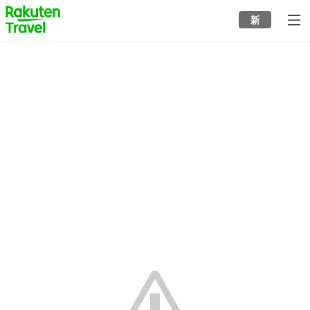
to
新
top
page