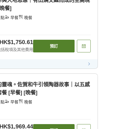
洋與大地恩惠｜有田燒交織而成的至高晚
晚餐]
餐點
早餐
晚餐
HK$1,750.61
預訂
包括稅項及其他費用
的靈魂。佐賀和牛引領陶器故事｜以五感
[早餐] [晚餐]
餐點
早餐
晚餐
HK$1,969.44