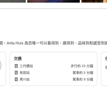
Arita Huis 為您唯一可以看得到、摸得到、品味到和感受
交通
三代橋站
步行
約
23
分鐘
有田站
駕車
約
5
分鐘
黒川站
駕車
約
9
分鐘