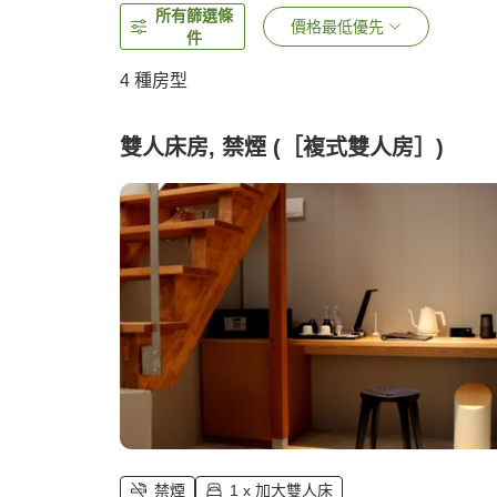
所有篩選條
價格最低優先
件
4
種房型
雙人床房, 禁煙 (［複式雙人房］)
禁煙
1 x 加大雙人床