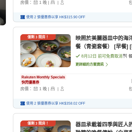
房價：
1
晚
|
|
使用 2 張優惠券以享
HK$315.90
OFF
僅剩
3
間房！
映照於美麗器皿中的海
餐（青瓷套餐） [早餐] [
8月12日
前可免費取消
更詳細的方案資訊
Rakuten Monthly Specials
快閃優惠券
房價：
1
晚
|
|
使用 2 張優惠券以享
HK$358.02
OFF
僅剩
3
間房！
器皿承載着四季與匠人