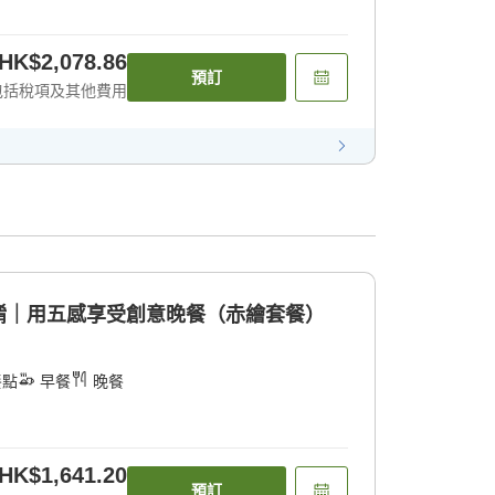
HK$2,078.86
預訂
包括稅項及其他費用
餚｜用五感享受創意晚餐（赤繪套餐）
餐點
早餐
晚餐
HK$1,641.20
預訂