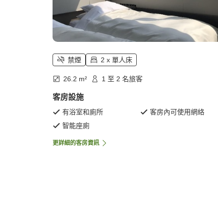
禁煙
2 x 單人床
26.2 m²
1 至 2 名旅客
客房設施
有浴室和廁所
客房內可使用網絡
智能座廁
更詳細的客房資訊