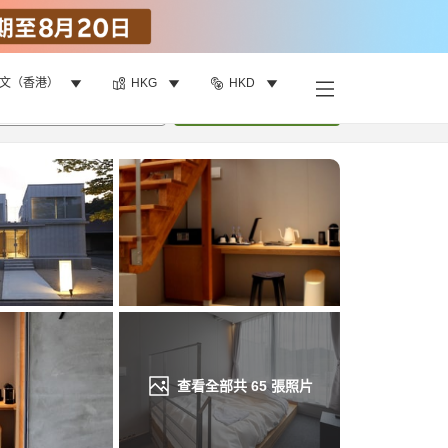
文（香港）
HKG
HKD
找客房
•
1
間房
重新搜尋
查看全部共
65
張照片