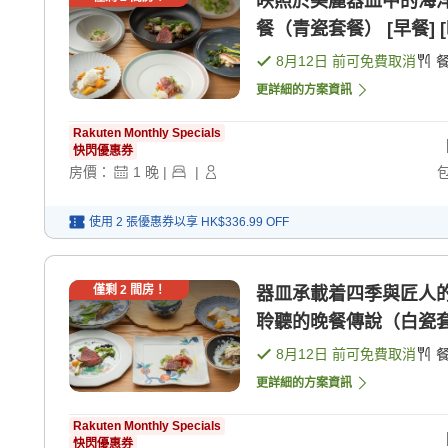
映照於美麗器皿中的海
餐（青瓷套餐） [早餐] [
8月12日
前可免費取消
更詳細的方案資訊
Rakuten Monthly Specials
快閃優惠券
房價：
1
晚
|
|
使用 2 張優惠券以享
HK$336.99
OFF
僅剩
2
間房！
器皿承載着四季與匠人
聆聽的晚餐傳說（白瓷套餐 
8月12日
前可免費取消
更詳細的方案資訊
Rakuten Monthly Specials
快閃優惠券