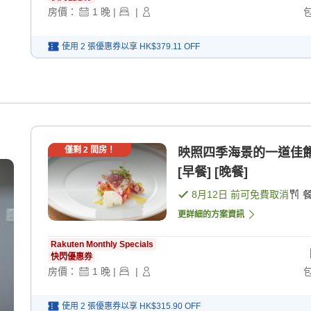
房價：
1
晚
|
|
使用 2 張優惠券以享
HK$379.11
OFF
僅剩
2
間房！
映照四季海景的一道佳
[早餐] [晚餐]
8月12日
前可免費取消
更詳細的方案資訊
Rakuten Monthly Specials
快閃優惠券
房價：
1
晚
|
|
使用 2 張優惠券以享
HK$315.90
OFF