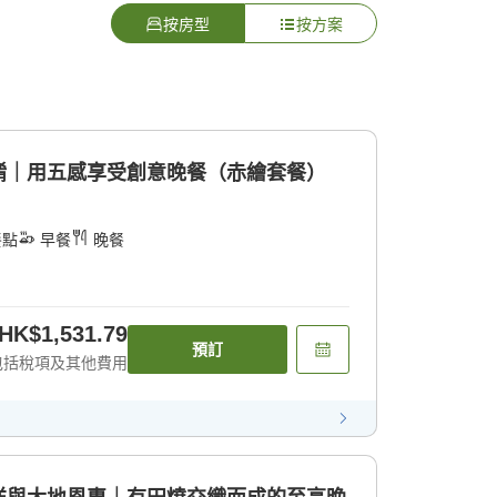
按房型
按方案
餚｜用五感享受創意晚餐（赤繪套餐）
餐點
早餐
晚餐
HK$1,531.79
預訂
包括稅項及其他費用