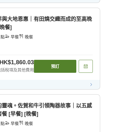
洋與大地恩惠｜有田燒交織而成的至高晚
晚餐]
餐點
早餐
晚餐
HK$1,860.03
預訂
包括稅項及其他費用
的靈魂。佐賀和牛引領陶器故事｜以五感
[早餐] [晚餐]
餐點
早餐
晚餐