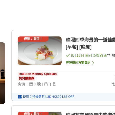
僅剩
2
間房！
映照四季海景的一道佳
[早餐] [晚餐]
8月12日
前可免費取消
更詳細的方案資訊
Rakuten Monthly Specials
快閃優惠券
房價：
1
晚
|
|
使用 2 張優惠券以享
HK$294.86
OFF
僅剩
2
間房！