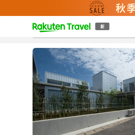
t
新
概覽
房間及住宿方案
評價
設施
o
p
P
a
g
e
_
s
e
a
r
c
h