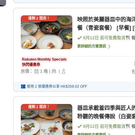
僅剩
2
間房！
映照於美麗器皿中的海
餐（青瓷套餐） [早餐] [
8月12日
前可免費取消
更詳細的方案資訊
Rakuten Monthly Specials
快閃優惠券
房價：
1
晚
|
|
使用 2 張優惠券以享
HK$358.02
OFF
僅剩
2
間房！
器皿承載着四季與匠人
聆聽的晚餐傳說（白瓷套餐 
8月12日
前可免費取消
更詳細的方案資訊