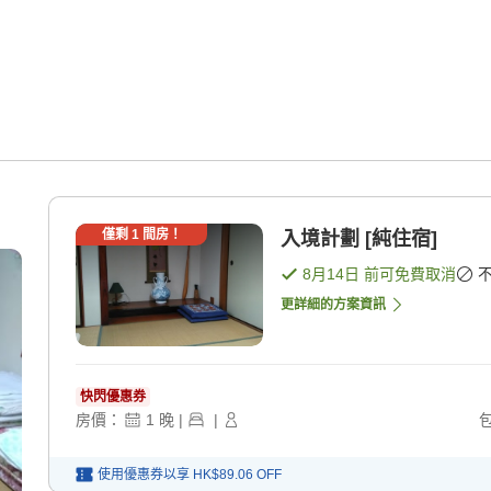
僅剩
1
間房！
入境計劃 [純住宿]
8月14日
前可免費取消
更詳細的方案資訊
快閃優惠券
房價：
1
晚
|
|
使用優惠券以享
HK$89.06
OFF