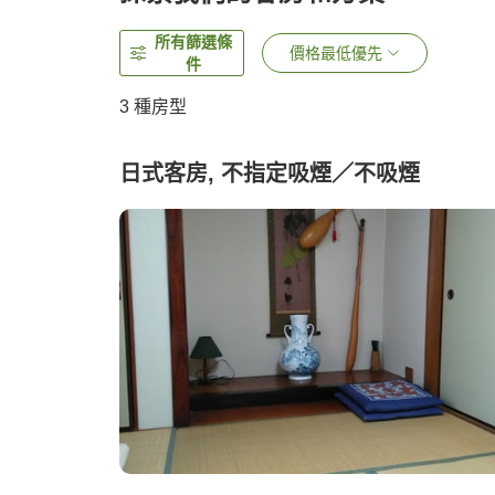
所有篩選條
價格最低優先
件
3
種房型
日式客房, 不指定吸煙／不吸煙