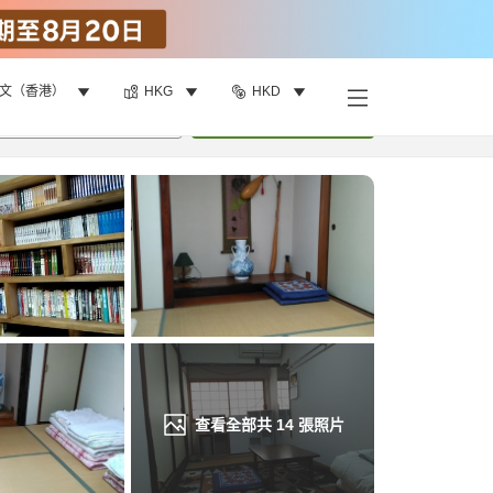
文（香港）
HKG
HKD
找客房
•
1
間房
重新搜尋
查看全部共
14
張照片