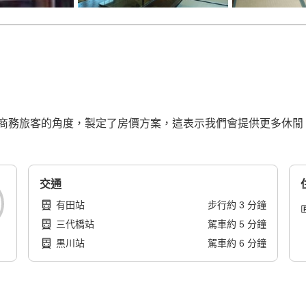
務旅客的角度，製定了房價方案，這表示我們會提供更多休閒、家
交通
有田站
步行
約
3
分鐘
三代橋站
駕車
約
5
分鐘
黒川站
駕車
約
6
分鐘