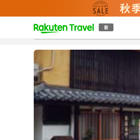
t
新
概覽
房間及住宿方案
評價
設施
o
p
P
a
g
e
_
s
e
a
r
c
h