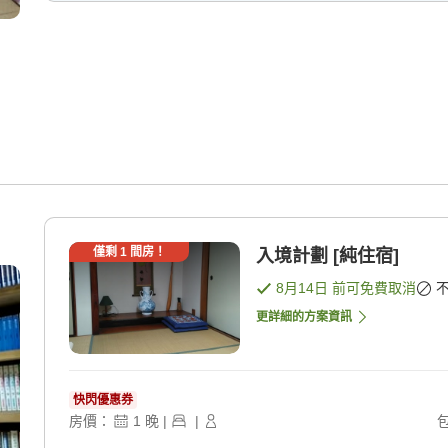
僅剩
1
間房！
入境計劃 [純住宿]
8月14日
前可免費取消
更詳細的方案資訊
快閃優惠券
房價：
1
晚
|
|