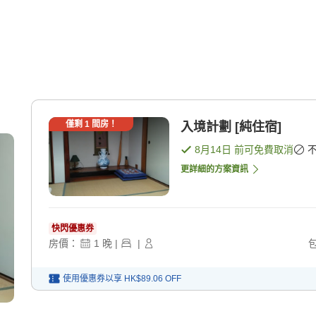
僅剩
1
間房！
入境計劃 [純住宿]
8月14日
前可免費取消
更詳細的方案資訊
快閃優惠券
房價：
1
晚
|
|
使用優惠券以享
HK$89.06
OFF