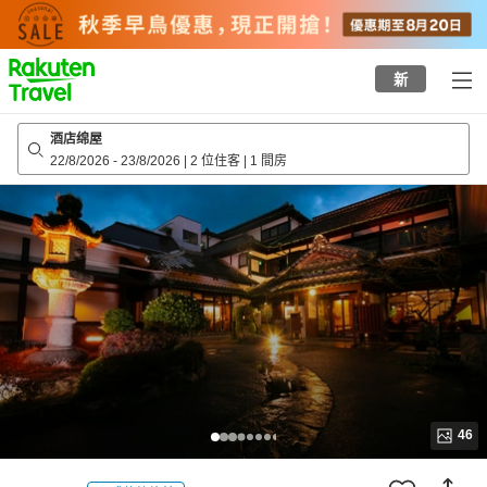
to
top
page
新
酒店绵屋
22/8/2026
-
23/8/2026
|
2 位住客
|
1 間房
46