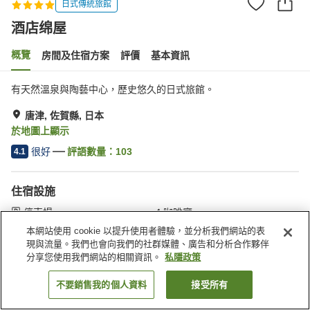
日式傳統旅館
酒店绵屋
概覽
房間及住宿方案
評價
基本資訊
有天然溫泉與陶藝中心，歷史悠久的日式旅館。
唐津, 佐賀縣, 日本
於地圖上顯示
很好
評語數量：
103
4.1
住宿設施
停車場
咖啡廳
商店
會議室
本網站使用 cookie 以提升使用者體驗，並分析我們網站的表
現與流量。我們也會向我們的社群媒體、廣告和分析合作夥伴
分享您使用我們網站的相關資訊。
私隱政策
主頁
日本
佐賀縣
唐津
酒店绵屋
不要銷售我的個人資料
接受所有
找客房