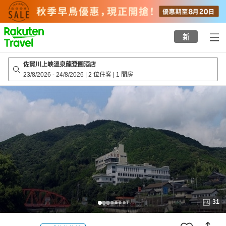
to
top
page
新
佐賀川上峽溫泉龍登園酒店
23/8/2026
-
24/8/2026
|
2 位住客
|
1 間房
31