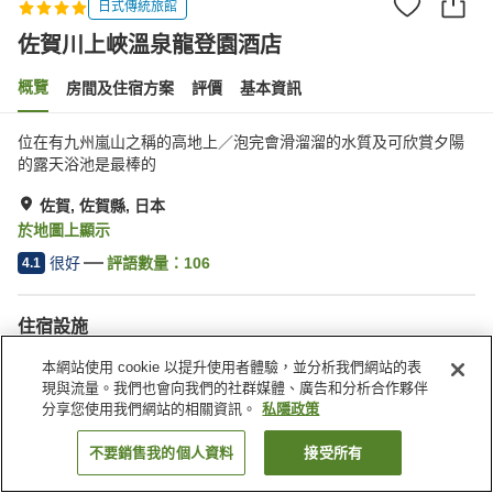
日式傳統旅館
佐賀川上峽溫泉龍登園酒店
概覽
房間及住宿方案
評價
基本資訊
位在有九州嵐山之稱的高地上／泡完會滑溜溜的水質及可欣賞夕陽
的露天浴池是最棒的
佐賀, 佐賀縣, 日本
於地圖上顯示
很好
評語數量：
106
4.1
住宿設施
停車場
岩盤浴
本網站使用 cookie 以提升使用者體驗，並分析我們網站的表
桑拿
水療/美容院
現與流量。我們也會向我們的社群媒體、廣告和分析合作夥伴
分享您使用我們網站的相關資訊。
私隱政策
主頁
日本
佐賀縣
佐賀
佐賀川上峽溫泉龍登園酒店
不要銷售我的個人資料
接受所有
找客房