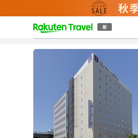
t
新
概覽
房間及住宿方案
評價
特色
設施
o
p
P
a
g
e
_
s
e
a
r
c
h