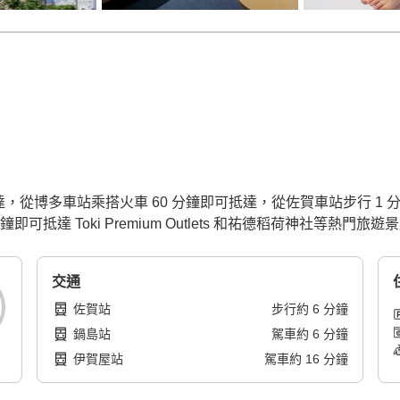
達，從博多車站乘搭火車 60 分鐘即可抵達，從佐賀車站步行 
即可抵達 Toki Premium Outlets 和祐德稻荷神社等熱門旅遊
交通
佐賀站
步行
約
6
分鐘
鍋島站
駕車
約
6
分鐘
伊賀屋站
駕車
約
16
分鐘