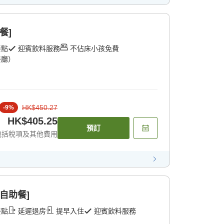
餐]
餐點
迎賓飲料服務
不佔床小孩免費
餐廳）
HK$450.27
-
9
%
HK$405.25
預訂
包括稅項及其他費用
自助餐]
餐點
延遲退房
提早入住
迎賓飲料服務