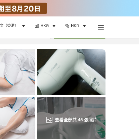
文（香港）
HKG
HKD
找客房
•
1
間房
重新搜尋
查看全部共
45
張照片