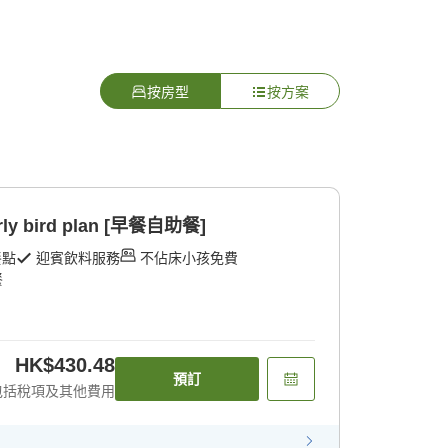
按房型
按方案
ly bird plan [早餐自助餐]
餐點
迎賓飲料服務
不佔床小孩免費
餐
HK$430.48
預訂
包括稅項及其他費用