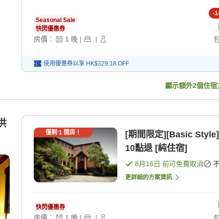
-
1
Seasonal Sale
快閃優惠券
房價：
1
晚
|
|
使用優惠券以享
HK$329.18
OFF
顯示額外
2
個住宿
供
僅剩
1
間房！
[期間限定][Basic S
10點退 [純住宿]
8月16日
前可免費取消
更詳細的方案資訊
快閃優惠券
房價：
1
晚
|
|