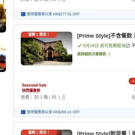
使用優惠券以享
HK$277.91
OFF
7
僅剩
1
間房！
[Prime Style]不
8月16日
前可免費取消
更詳細的方案資訊
-
1
Seasonal Sale
快閃優惠券
房價：
1
晚
|
|
使用優惠券以享
HK$286.41
OFF
僅剩
1
間房！
[Prime Style]附