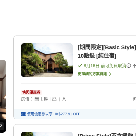
[期間限定][Basic S
10點退 [純住宿]
8月16日
前可免費取消
更詳細的方案資訊
快閃優惠券
房價：
1
晚
|
|
使用優惠券以享
HK$277.91
OFF
2