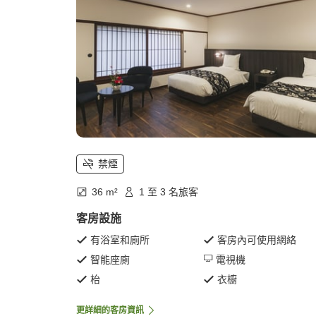
禁煙
36 m²
1 至 3 名旅客
客房設施
有浴室和廁所
客房內可使用網絡
智能座廁
電視機
枱
衣櫥
更詳細的客房資訊