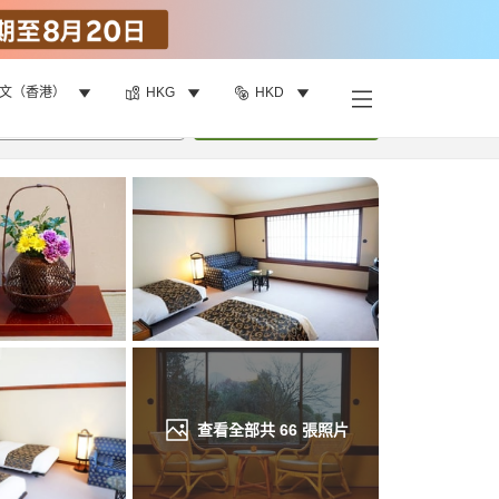
文（香港）
HKG
HKD
找客房
•
1
間房
重新搜尋
查看全部共
66
張照片