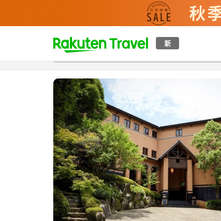
t
新
概覽
房間及住宿方案
評價
特色
設施
o
p
P
a
g
e
_
s
e
a
r
c
h