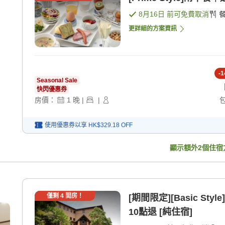
8月16日
前可免費取消
更詳細的方案資訊
-
1
Seasonal Sale
快閃優惠券
房價：
1
晚
|
|
使用優惠券以享
HK$329.18
OFF
顯示額外
2
個住宿
僅剩
4
間房！
[期間限定][Basic S
10點退 [純住宿]