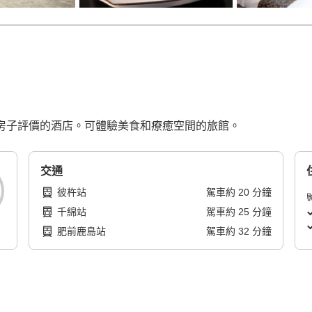
4 棟房子評價的酒店。可體驗美食和療癒空間的旅館。
交通
彼杵站
駕車
約
20
分鐘
千綿站
駕車
約
25
分鐘
肥前鹿島站
駕車
約
32
分鐘