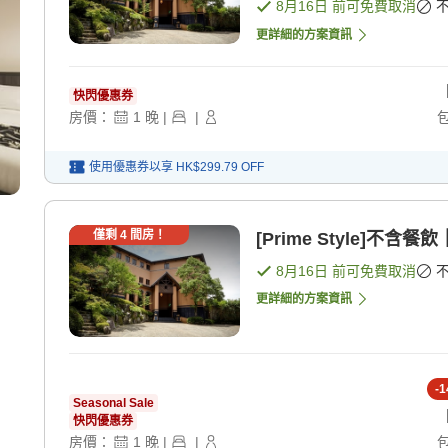
8月16日
前可免費取消
更詳細的方案資訊
快閃優惠券
房價：
1
晚
|
|
使用優惠券以享
HK$299.79
OFF
僅剩
4
間房！
[Prime Style]不
8月16日
前可免費取消
更詳細的方案資訊
-
1
Seasonal Sale
快閃優惠券
房價：
1
晚
|
|