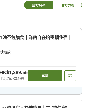
按房型
按方案
tyle]1晚不包膳食｜洋館自在哈密頓住宿｜
不連餐飲
HK$1,389.55
預訂
包括稅項及其他費用