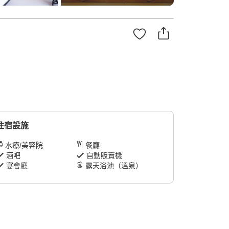
住宿設施
水療/美容院
餐廳
酒吧
自動販賣機
宴會廳
露天浴池（溫泉）