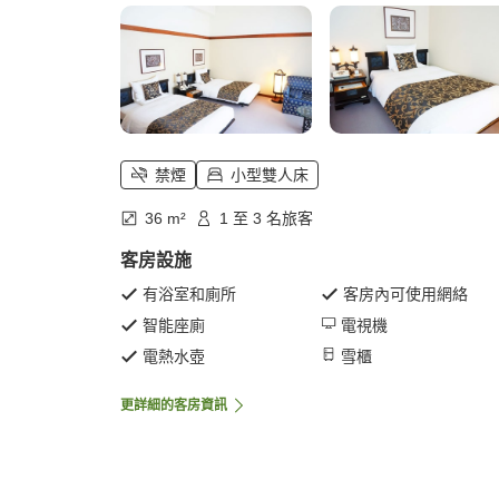
禁煙
小型雙人床
36 m²
1 至 3 名旅客
客房設施
有浴室和廁所
客房內可使用網絡
智能座廁
電視機
電熱水壺
雪櫃
更詳細的客房資訊