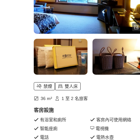
禁煙
雙人床
36 m²
1 至 2 名旅客
客房設施
有浴室和廁所
客房內可使用網絡
智能座廁
電視機
電話
電熱水壺