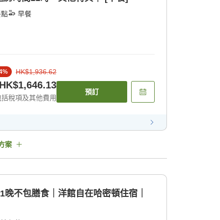
餐點
早餐
HK$1,936.62
4
%
HK$1,646.13
預訂
包括稅項及其他費用
方案
tyle]1晚不包膳食｜洋館自在哈密頓住宿｜