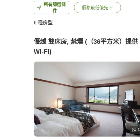
所有篩選條
價格最低優先
件
6
種房型
優越 雙床房, 禁煙 (（36平方米）提供
Wi-Fi)
1