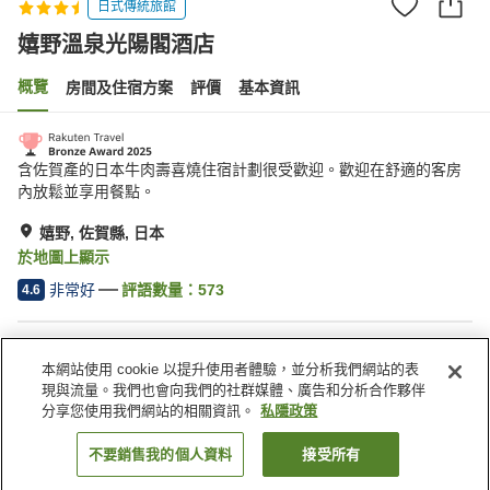
日式傳統旅館
嬉野溫泉光陽閣酒店
概覽
房間及住宿方案
評價
基本資訊
含佐賀產的日本牛肉壽喜燒住宿計劃很受歡迎。歡迎在舒適的客房
內放鬆並享用餐點。
嬉野, 佐賀縣, 日本
於地圖上顯示
非常好
評語數量：
573
4.6
住宿設施
本網站使用 cookie 以提升使用者體驗，並分析我們網站的表
停車場
自動販賣機
現與流量。我們也會向我們的社群媒體、廣告和分析合作夥伴
商店
宴會廳
分享您使用我們網站的相關資訊。
私隱政策
不要銷售我的個人資料
接受所有
找客房
主頁
日本
佐賀縣
嬉野
嬉野溫泉光陽閣酒店