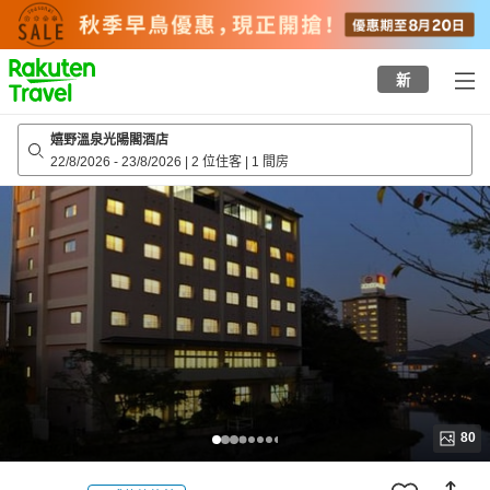
to
top
page
新
嬉野溫泉光陽閣酒店
22/8/2026
-
23/8/2026
|
2 位住客
|
1 間房
80