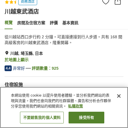
商務酒店
川越東武酒店
概覽
房間及住宿方案
評價
基本資訊
從川越站西口步行約 2 分鐘。可直接連接到行人步道。共有 168 間
高級客房的川越東武酒店，隆重開幕。
川越, 埼玉縣, 日本
於地圖上顯示
非常好
評語數量：
925
4.4
住宿設施
餐廳
自動販賣機
本網站使用 cookie 以提升使用者體驗，並分析我們網站的表
收費洗衣房
送遞服務
現與流量。我們也會向我們的社群媒體、廣告和分析合作夥伴
分享您使用我們網站的相關資訊。
私隱政策
主頁
日本
埼玉縣
川越
川越東武酒店
不要銷售我的個人資料
接受所有
找客房