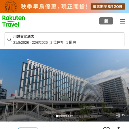
to
top
page
新
川越東武酒店
21/8/2026
-
22/8/2026
|
2 位住客
|
1 間房
35