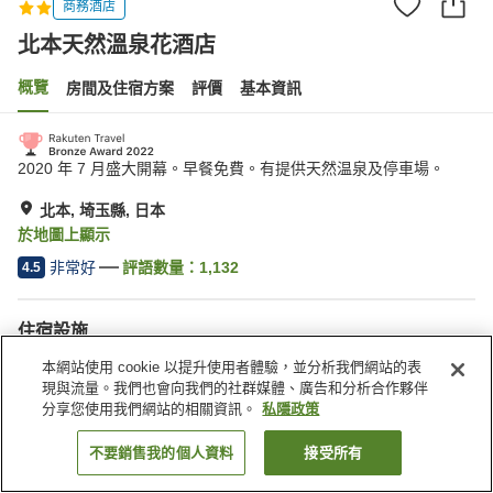
商務酒店
北本天然溫泉花酒店
概覽
房間及住宿方案
評價
基本資訊
2020 年 7 月盛大開幕。早餐免費。有提供天然温泉及停車場。
北本, 埼玉縣, 日本
於地圖上顯示
非常好
評語數量：
1,132
4.5
住宿設施
停車場
本網站使用 cookie 以提升使用者體驗，並分析我們網站的表
現與流量。我們也會向我們的社群媒體、廣告和分析合作夥伴
分享您使用我們網站的相關資訊。
私隱政策
主頁
日本
埼玉縣
北本
北本天然溫泉花酒店
不要銷售我的個人資料
接受所有
找客房