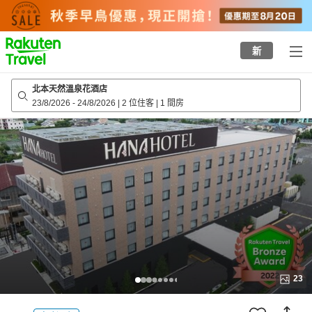
to
top
page
新
北本天然溫泉花酒店
23/8/2026
-
24/8/2026
|
2 位住客
|
1 間房
23