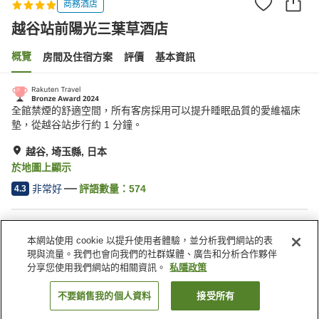
商務酒店
越谷站前陽光三葉草酒店
概覽
房間及住宿方案
評價
基本資訊
全館禁煙的舒適空間，所有客房採用可以提升睡眠品質的愛維福床
墊，從越谷站步行約 1 分鐘。
越谷, 埼玉縣, 日本
於地圖上顯示
非常好
評語數量：
574
4.3
住宿設施
本網站使用 cookie 以提升使用者體驗，並分析我們網站的表
停車場
休息室
現與流量。我們也會向我們的社群媒體、廣告和分析合作夥伴
自動販賣機
收費洗衣房
分享您使用我們網站的相關資訊。
私隱政策
不要銷售我的個人資料
接受所有
找客房
主頁
日本
埼玉縣
越谷
越谷站前陽光三葉草酒店