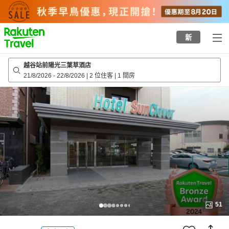
to
top
page
新
越谷站前陽光三葉草酒店
21/8/2026
-
22/8/2026
|
2 位住客
|
1 間房
51