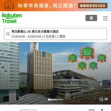
to
top
page
新
埼玉新都心 JR 東日本大都會大酒店
21/8/2026
-
22/8/2026
|
2 位住客
|
1 間房
38