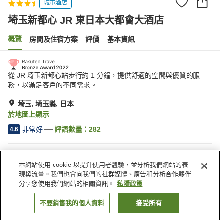
城市酒店
埼玉新都心 JR 東日本大都會大酒店
概覽
房間及住宿方案
評價
基本資訊
從 JR 埼玉新都心站步行約 1 分鐘，提供舒適的空間與優質的服
務，以滿足客戶的不同需求。
埼玉, 埼玉縣, 日本
於地圖上顯示
非常好
評語數量：
282
4.6
住宿設施
本網站使用 cookie 以提升使用者體驗，並分析我們網站的表
Wi-Fi
步行 5 分鐘可到車站
現與流量。我們也會向我們的社群媒體、廣告和分析合作夥伴
餐廳
咖啡廳
分享您使用我們網站的相關資訊。
私隱政策
不要銷售我的個人資料
接受所有
找客房
主頁
日本
埼玉縣
埼玉
埼玉新都心 JR 東日本大都會大酒店