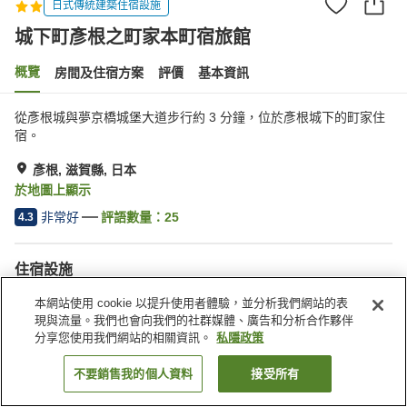
日式傳統建築住宿設施
城下町彥根之町家本町宿旅館
概覽
房間及住宿方案
評價
基本資訊
從彥根城與夢京橋城堡大道步行約 3 分鐘，位於彥根城下的町家住
宿。
彥根, 滋賀縣, 日本
於地圖上顯示
非常好
評語數量：
25
4.3
住宿設施
停車場
本網站使用 cookie 以提升使用者體驗，並分析我們網站的表
現與流量。我們也會向我們的社群媒體、廣告和分析合作夥伴
分享您使用我們網站的相關資訊。
私隱政策
主頁
日本
滋賀縣
彥根
城下町彥根之町家本町宿旅館
不要銷售我的個人資料
接受所有
找客房