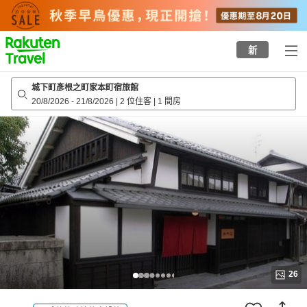
to
top
page
新
城下町彥根之町家本町宿旅館
20/8/2026
-
21/8/2026
|
2 位住客
|
1 間房
26