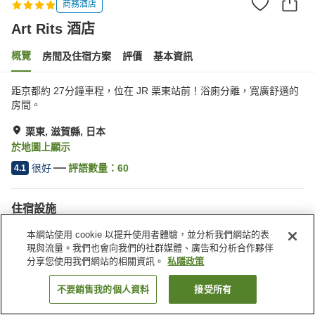
商務酒店
Art Rits 酒店
概覽
房間及住宿方案
評價
基本資訊
距京都約 27分鐘車程，位在 JR 栗東站前！浴廁分離，寬廣舒適的
房間。
栗東, 滋賀縣, 日本
於地圖上顯示
很好
評語數量：
60
4.1
住宿設施
停車場
水療/美容院
本網站使用 cookie 以提升使用者體驗，並分析我們網站的表
餐廳
自動販賣機
現與流量。我們也會向我們的社群媒體、廣告和分析合作夥伴
分享您使用我們網站的相關資訊。
私隱政策
主頁
日本
滋賀縣
栗東
Art Rits 酒店
不要銷售我的個人資料
接受所有
找客房