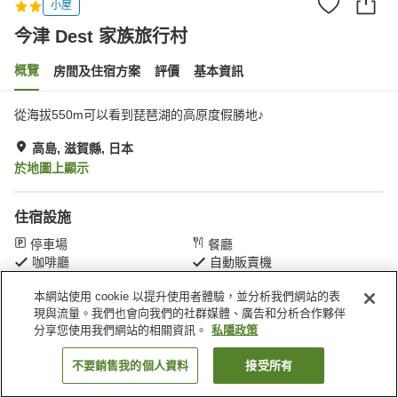
小屋
今津 Dest 家族旅行村
概覽
房間及住宿方案
評價
基本資訊
從海拔550m可以看到琵琶湖的高原度假勝地♪
高島, 滋賀縣, 日本
於地圖上顯示
住宿設施
停車場
餐廳
咖啡廳
自動販賣機
本網站使用 cookie 以提升使用者體驗，並分析我們網站的表
主頁
日本
滋賀縣
高島
今津 Dest 家族旅行村
現與流量。我們也會向我們的社群媒體、廣告和分析合作夥伴
分享您使用我們網站的相關資訊。
私隱政策
不要銷售我的個人資料
接受所有
找客房