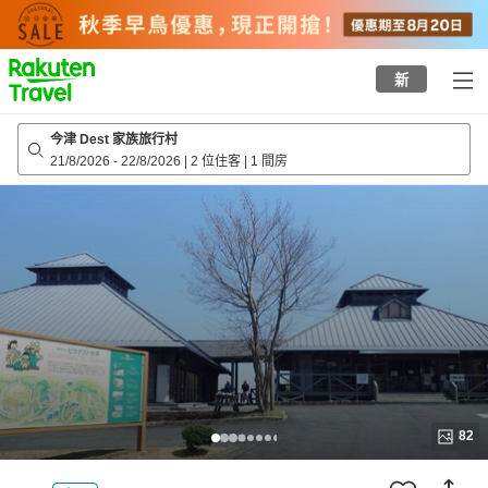
to
top
page
新
今津 Dest 家族旅行村
21/8/2026
-
22/8/2026
|
2 位住客
|
1 間房
82