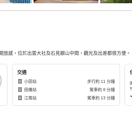
開放感，位於出雲大社及石見銀山中間，觀光及出差都很方便。
交通
小田站
步行
約
11
分鐘
田儀站
駕車
約
8
分鐘
江南站
駕車
約
13
分鐘