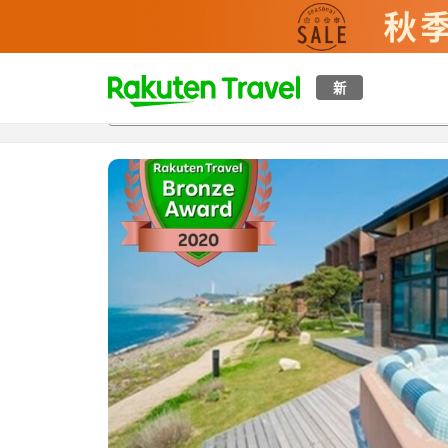
t
新
概覽
房間及住宿方案
評價
設施
o
p
P
a
g
e
_
s
e
a
r
c
h