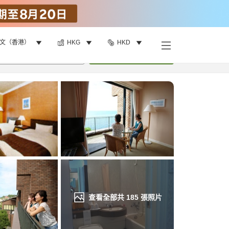
文（香港）
HKG
HKD
找客房
•
1
間房
重新搜尋
查看全部共
185
張照片