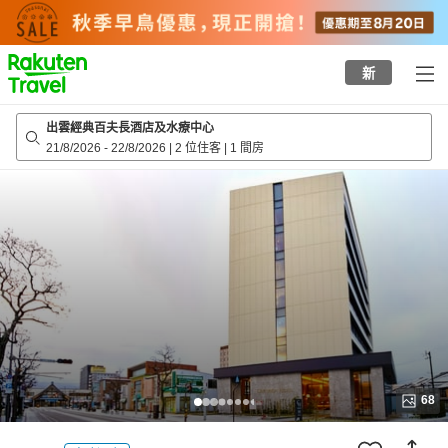
to
top
page
新
出雲經典百夫長酒店及水療中心
21/8/2026
-
22/8/2026
|
2 位住客
|
1 間房
68