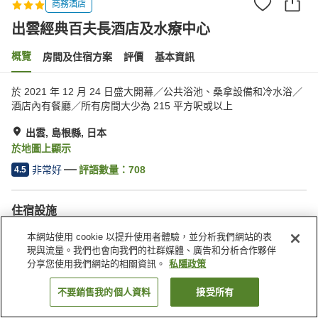
商務酒店
出雲經典百夫長酒店及水療中心
概覽
房間及住宿方案
評價
基本資訊
於 2021 年 12 月 24 日盛大開幕／公共浴池、桑拿設備和冷水浴／
酒店內有餐廳／所有房間大少為 215 平方呎或以上
出雲, 島根縣, 日本
於地圖上顯示
非常好
評語數量：
708
4.5
住宿設施
桑拿
餐廳
本網站使用 cookie 以提升使用者體驗，並分析我們網站的表
自動販賣機
收費洗衣房
現與流量。我們也會向我們的社群媒體、廣告和分析合作夥伴
分享您使用我們網站的相關資訊。
私隱政策
主頁
日本
島根縣
出雲
出雲經典百夫長酒店及水療中心
不要銷售我的個人資料
接受所有
找客房