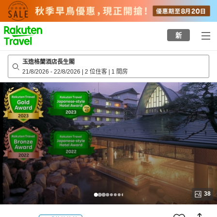
to
top
page
新
玉造格蘭酒店長生閣
21/8/2026
-
22/8/2026
|
2 位住客
|
1 間房
38