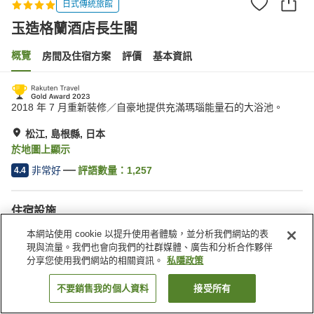
日式傳統旅館
玉造格蘭酒店長生閣
概覽
房間及住宿方案
評價
基本資訊
2018 年 7 月重新裝修／自豪地提供充滿瑪瑙能量石的大浴池。
松江, 島根縣, 日本
於地圖上顯示
非常好
評語數量：
1,257
4.4
住宿設施
停車場
水療/美容院
本網站使用 cookie 以提升使用者體驗，並分析我們網站的表
餐廳
休息室
現與流量。我們也會向我們的社群媒體、廣告和分析合作夥伴
分享您使用我們網站的相關資訊。
私隱政策
主頁
日本
島根縣
松江
玉造格蘭酒店長生閣
不要銷售我的個人資料
接受所有
找客房