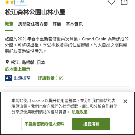
小屋
松江森林公園山林小屋
概覽
房間及住宿方案
評價
基本資訊
旅館於2021年春季重新裝修後再次營業，Grand Cabin 為新建成的
分館。可整棟出租，享受極致奢華的住宿體驗，於大自然之間與親
朋好友度過愉悅時光。
松江, 島根縣, 日本
於地圖上顯示
出類拔萃
評語數量：
69
4.7
住宿設施
本網站使用 cookie 以提升使用者體驗，並分析我們網站的表
停車場
咖啡廳
現與流量。我們也會向我們的社群媒體、廣告和分析合作夥伴
自動販賣機
商店
分享您使用我們網站的相關資訊。
私隱政策
不要銷售我的個人資料
接受所有
找客房
主頁
日本
島根縣
松江
松江森林公園山林小屋