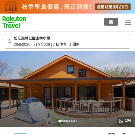
to
top
page
新
松江森林公園山林小屋
20/8/2026
-
21/8/2026
|
2 位住客
|
1 間房
104