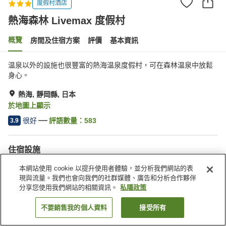
度假村酒店
熱海森林 Livemax 度假村
概覽
房間及住宿方案
評價
基本資訊
温泉以外的設施也很豐富的熱海温泉度假村，可在森林温泉中放鬆
身心。
熱海, 靜岡縣, 日本
於地圖上顯示
很好
評語數量：
583
3.9
住宿設施
接送服務
送遞服務
本網站使用 cookie 以提升使用者體驗，並分析我們網站的表
桑拿
水療/美容院
現與流量。我們也會向我們的社群媒體、廣告和分析合作夥伴
分享您使用我們網站的相關資訊。
私隱政策
主頁
日本
靜岡縣
熱海
熱海森林 Livemax 度假村
不要銷售我的個人資料
接受所有
找客房