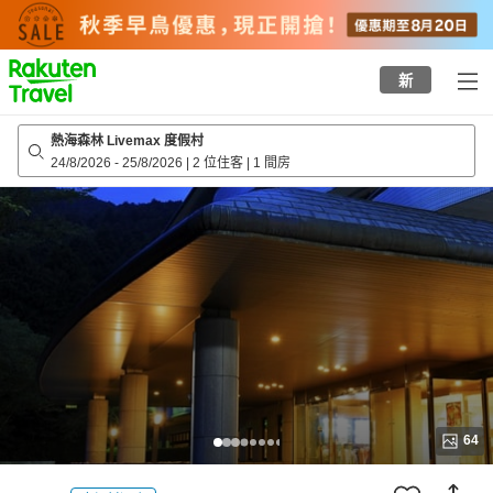
to
top
page
新
熱海森林 Livemax 度假村
24/8/2026
-
25/8/2026
|
2 位住客
|
1 間房
64