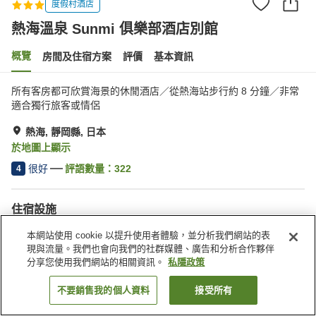
度假村酒店
熱海溫泉 Sunmi 俱樂部酒店別館
概覽
房間及住宿方案
評價
基本資訊
所有客房都可欣賞海景的休閒酒店／從熱海站步行約 8 分鐘／非常
適合獨行旅客或情侶
熱海, 靜岡縣, 日本
於地圖上顯示
很好
評語數量：
322
4
住宿設施
停車場
自動販賣機
本網站使用 cookie 以提升使用者體驗，並分析我們網站的表
露天浴池（溫泉）
公共澡堂
現與流量。我們也會向我們的社群媒體、廣告和分析合作夥伴
分享您使用我們網站的相關資訊。
私隱政策
主頁
日本
靜岡縣
熱海
熱海溫泉 Sunmi 俱樂部酒店別館
不要銷售我的個人資料
接受所有
找客房