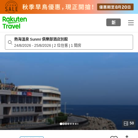
to
top
page
新
熱海溫泉 Sunmi 俱樂部酒店別館
24/8/2026
-
25/8/2026
|
2 位住客
|
1 間房
50