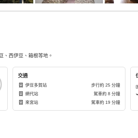
豆、西伊豆、箱根等地。
交通
伊豆多賀站
步行
約
25
分鐘
網代站
駕車
約
8
分鐘
來宮站
駕車
約
19
分鐘