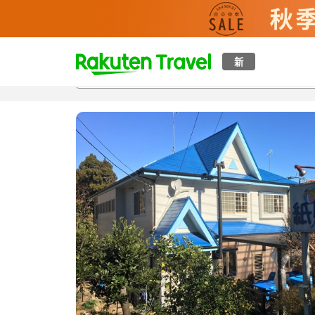
t
新
概覽
房間及住宿方案
評價
設施
o
p
P
a
g
e
_
s
e
a
r
c
h