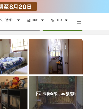
文（香港）
HKG
HKD
找客房
•
1
間房
重新搜尋
查看全部共
35
張照片