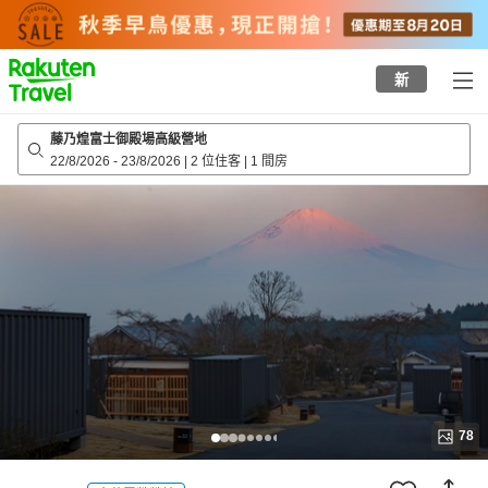
to
top
page
新
藤乃煌富士御殿場高級營地
22/8/2026
-
23/8/2026
|
2 位住客
|
1 間房
78