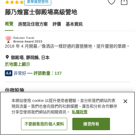
豪華露營營地
藤乃煌富士御殿場高級營地
概覽
房間及住宿方案
評價
基本資訊
2018 年 4 月開幕／像酒店一樣舒適的露營勝地，提升露營的樂趣。
御殿場, 靜岡縣, 日本
於地圖上顯示
非常好
評語數量：
137
4.4
住宿設施
Wi-Fi
停車場
本網站使用 cookie 以提升使用者體驗，並分析我們網站的表
按摩浴缸
私人包場
現與流量。我們也會向我們的社群媒體、廣告和分析合作夥伴
分享您使用我們網站的相關資訊。
私隱政策
主頁
日本
靜岡縣
御殿場
藤乃煌富士御殿場高級營地
不要銷售我的個人資料
接受所有
找客房