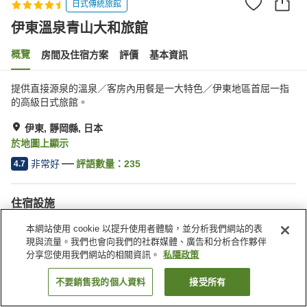
日式傳統旅館
伊東溫泉青山大和旅館
概覽
房間及住宿方案
評價
基本資訊
提供直接源泉的溫泉／客房內用餐是一大特色／伊東地區首屈一指
的高級日式旅館。
伊東, 靜岡縣, 日本
於地圖上顯示
非常好
評語數量：
235
4.7
住宿設施
停車場
桑拿
本網站使用 cookie 以提升使用者體驗，並分析我們網站的表
水療/美容院
私人包場
現與流量。我們也會向我們的社群媒體、廣告和分析合作夥伴
分享您使用我們網站的相關資訊。
私隱政策
主頁
日本
靜岡縣
伊東
伊東溫泉青山大和旅館
不要銷售我的個人資料
接受所有
找客房