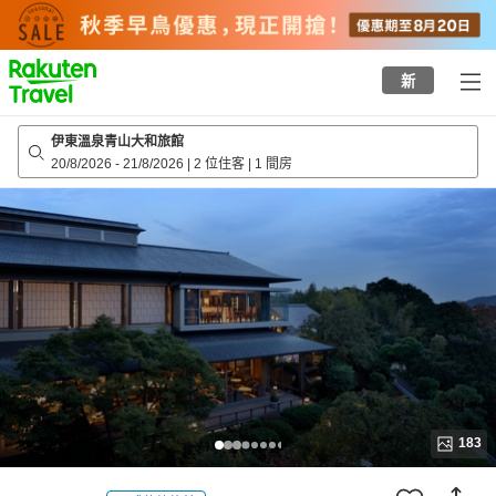
to
top
page
新
伊東溫泉青山大和旅館
20/8/2026
-
21/8/2026
|
2 位住客
|
1 間房
183