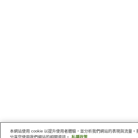
本網站使用 cookie 以提升使用者體驗，並分析我們網站的表現與流
主頁
日本
靜岡縣
伊東
大江戶溫泉物語伊東新岡部
分享您使用我們網站的相關資訊。
私隱政策