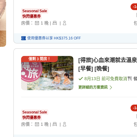
-
1
Seasonal Sale
快閃優惠券
房價：
1
晚
|
|
使用優惠券以享
HK$375.16
OFF
僅剩
3
間房！
[得旅]心血來潮就去溫
[早餐] [晚餐]
8月13日
前可免費取消
更詳細的方案資訊
-
1
Seasonal Sale
快閃優惠券
房價：
1
晚
|
|