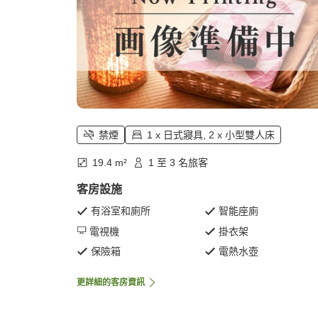
禁煙
1 x 日式寢具, 2 x 小型雙人床
19.4 m²
1 至 3 名旅客
客房設施
有浴室和廁所
智能座廁
電視機
掛衣架
保險箱
電熱水壺
更詳細的客房資訊