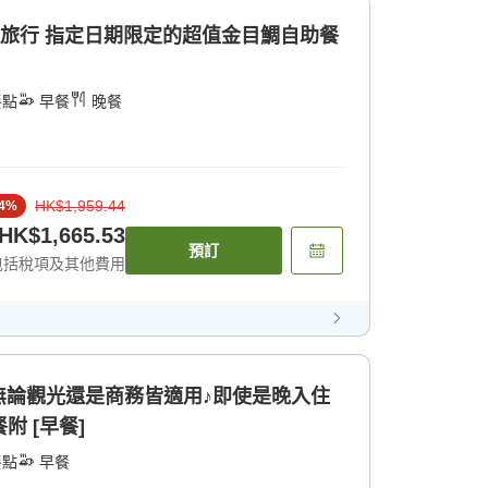
泉旅行 指定日期限定的超值金目鯛自助餐
餐點
早餐
晚餐
HK$1,959.44
4
%
HK$1,665.53
預訂
包括稅項及其他費用
無論觀光還是商務皆適用♪即使是晚入住
附 [早餐]
餐點
早餐