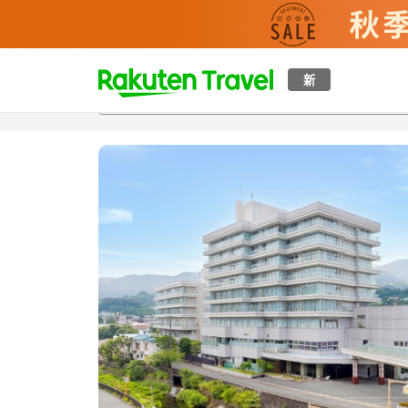
t
新
概覽
房間及住宿方案
評價
特色
設施
o
p
P
a
g
e
_
s
e
a
r
c
h