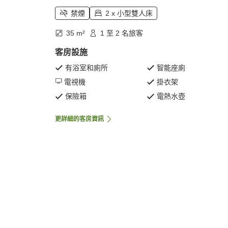
禁煙
2 x 小型雙人床
35 m²
1 至 2 名旅客
客房設施
有浴室和廁所
智能座廁
電視機
掛衣架
保險箱
電熱水壺
更詳細的客房資訊