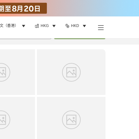
文（香港）
HKG
HKD
找客房
•
1
間房
重新搜尋