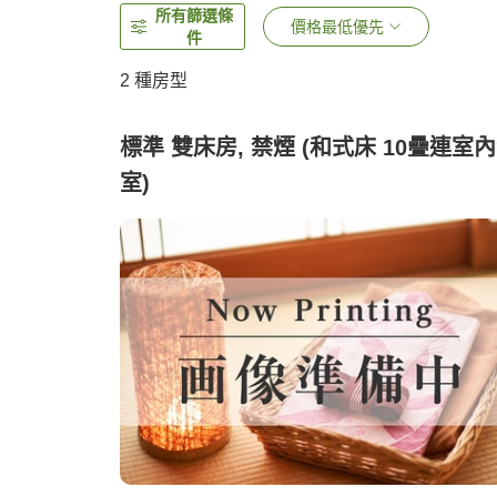
所有篩選條
價格最低優先
件
2
種房型
標準 雙床房, 禁煙 (和式床 10疊連室
室)