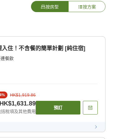
按房型
按方案
入住！不含餐的簡單計劃 [純住宿]
不連餐飲
HK$1,919.86
4
%
HK$1,631.89
預訂
包括稅項及其他費用