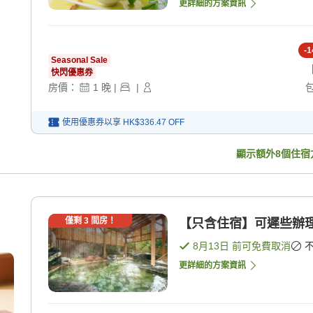
更詳細的方案資訊
-
1
Seasonal Sale
快閃優惠券
房價：
1
晚
|
|
使用優惠券以享
HK$336.47
OFF
顯示額外
8
個住宿
僅剩
3
間房！
【只含住宿】可遲些辦理
8月13日
前可免費取消
更詳細的方案資訊