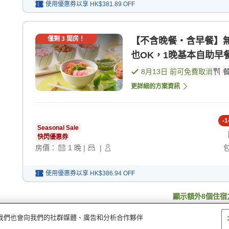
使用優惠券以享
HK$381.89
OFF
僅剩
3
間房！
【不含晚餐・含早餐】
也OK，1晚基本自助早餐
8月13日
前可免費取消
更詳細的方案資訊
-
1
Seasonal Sale
快閃優惠券
房價：
1
晚
|
|
使用優惠券以享
HK$386.94
OFF
顯示額外
8
個住宿
量。我們也會向我們的社群媒體、廣告和分析合作夥伴
酒店 Premium