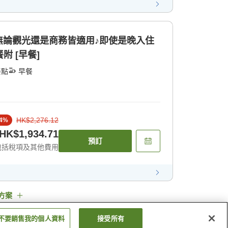
無論觀光還是商務皆適用♪即使是晚入住
附 [早餐]
餐點
早餐
HK$2,276.12
4
%
HK$1,934.71
預訂
包括稅項及其他費用
方案
不要銷售我的個人資料
接受所有