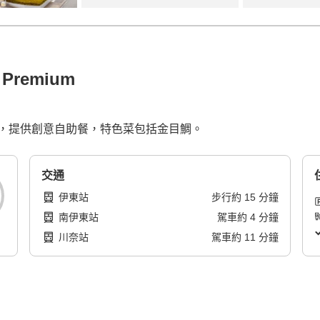
remium
，提供創意自助餐，特色菜包括金目鯛。
交通
伊東站
步行
約
15
分鐘
南伊東站
駕車
約
4
分鐘
川奈站
駕車
約
11
分鐘