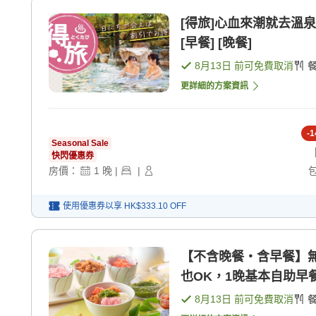
[得旅]心血來潮就去溫
[早餐] [晚餐]
8月13日
前可免費取消
更詳細的方案資訊
-
1
Seasonal Sale
快閃優惠券
房價：
1
晚
|
|
使用優惠券以享
HK$333.10
OFF
【不含晚餐・含早餐】
也OK，1晚基本自助早餐
8月13日
前可免費取消