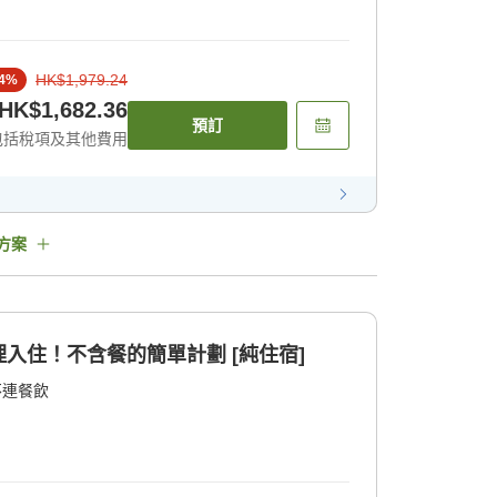
HK$1,979.24
4
%
HK$1,682.36
預訂
包括稅項及其他費用
方案
入住！不含餐的簡單計劃 [純住宿]
不連餐飲