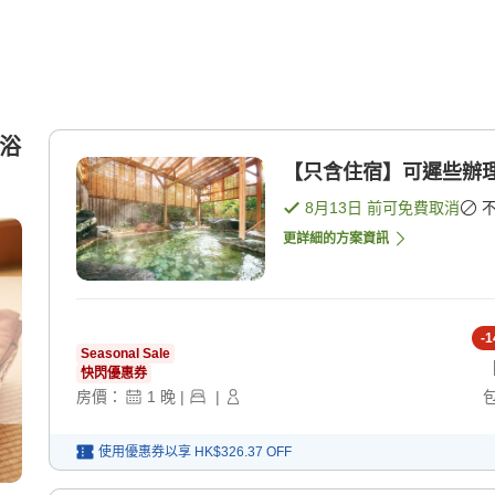
內浴
【只含住宿】可遲些辦理
8月13日
前可免費取消
更詳細的方案資訊
-
1
Seasonal Sale
快閃優惠券
房價：
1
晚
|
|
使用優惠券以享
HK$326.37
OFF