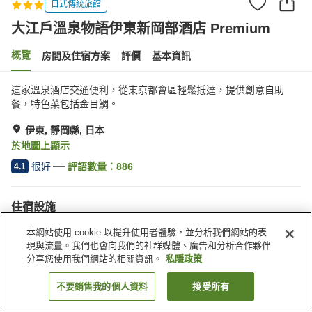
日式傳統旅館
大江戶溫泉物語伊東新岡部酒店 Premium
概覽
房間及住宿方案
評價
基本資訊
這家溫泉酒店交通便利，從東京都會區輕鬆抵達，提供創意自助
餐，特色菜包括金目鯛。
伊東, 靜岡縣, 日本
於地圖上顯示
很好
評語數量：
886
4.1
住宿設施
停車場
桑拿
本網站使用 cookie 以提升使用者體驗，並分析我們網站的表
水療/美容院
自動販賣機
現與流量。我們也會向我們的社群媒體、廣告和分析合作夥伴
分享您使用我們網站的相關資訊。
私隱政策
主頁
日本
靜岡縣
伊東
不要銷售我的個人資料
接受所有
找客房
大江戶溫泉物語伊東新岡部酒店 Premium