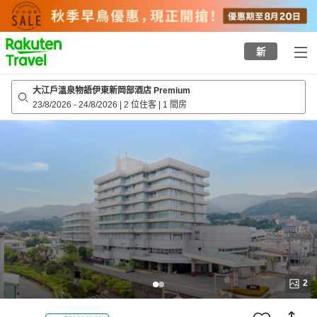
to
top
page
新
大江戶溫泉物語伊東新岡部酒店 Premium
23/8/2026
-
24/8/2026
|
2 位住客
|
1 間房
2