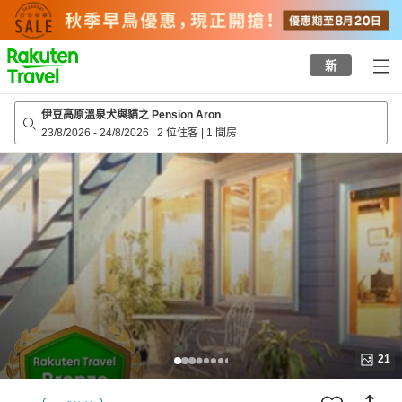
to
top
page
新
伊豆高原溫泉犬與貓之 Pension Aron
23/8/2026
-
24/8/2026
|
2 位住客
|
1 間房
21