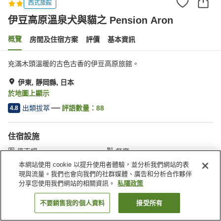
西式旅館
伊豆高原溫泉犬與貓之 Pension Aron
概覽
房間及住宿方案
評價
基本資訊
充滿木頭溫暖的古色古香的伊豆高原旅館。
伊東, 靜岡縣, 日本
於地圖上顯示
出類拔萃
評語數量：
88
4.8
住宿設施
停車場
餐廳
寵物友善
公共澡堂（溫泉）
本網站使用 cookie 以提升使用者體驗，並分析我們網站的表
現與流量。我們也會向我們的社群媒體、廣告和分析合作夥伴
分享您使用我們網站的相關資訊。
私隱政策
主頁
日本
靜岡縣
伊東
伊豆高原溫泉犬與貓之 Pension Aron
不要銷售我的個人資料
接受所有
找客房