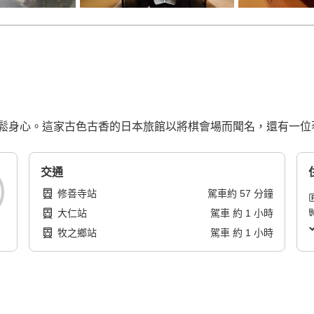
鬆身心。這家古色古香的日本旅館以將棋會場而聞名，還有一位
交通
修善寺站
駕車
約
57
分鐘
大仁站
駕車
約
1
小時
牧之鄉站
駕車
約
1
小時