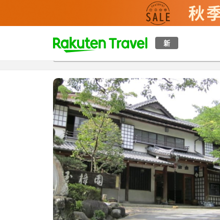
t
新
概覽
房間及住宿方案
評價
設施
o
p
P
a
g
e
_
s
e
a
r
c
h