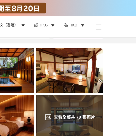
文（香港）
HKG
HKD
找客房
•
1
間房
重新搜尋
查看全部共
79
張照片