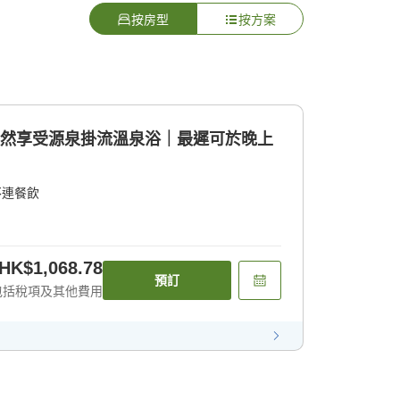
按房型
按方案
悠然享受源泉掛流溫泉浴｜最遲可於晚上
不連餐飲
HK$1,068.78
預訂
包括稅項及其他費用