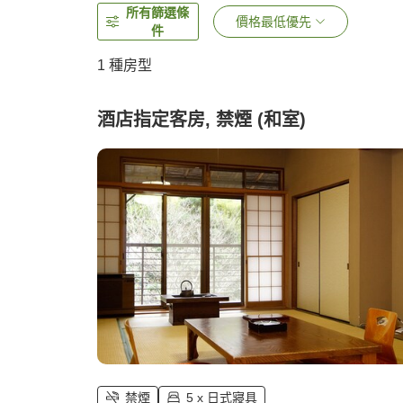
所有篩選條
價格最低優先
件
1 種房型
酒店指定客房, 禁煙 (和室)
禁煙
5 x 日式寢具