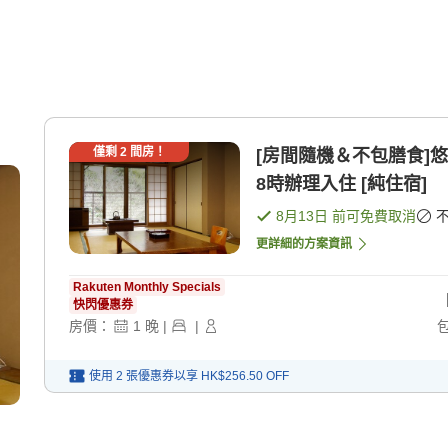
僅剩
2
間房！
[房間隨機＆不包膳食]
8時辦理入住 [純住宿]
8月13日
前可免費取消
更詳細的方案資訊
Rakuten Monthly Specials
快閃優惠券
房價：
1
晚
|
|
使用 2 張優惠券以享
HK$256.50
OFF