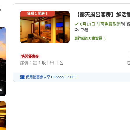
風
僅剩
1
間房！
【露天風呂客房】鮮活鮑魚
8月14日
前可免費取消
早餐
更詳細的方案資訊
快閃優惠券
房價：
1
晚
|
|
使用優惠券以享
HK$555.17
OFF
6