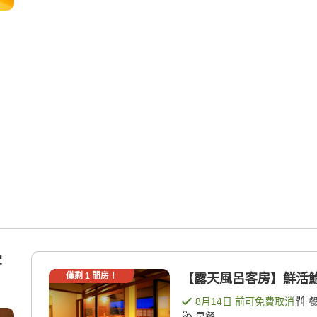
客
僅剩
1
間房！
【露天風呂客房】鮮活鮑魚
8月14日
前可免費取消
早餐