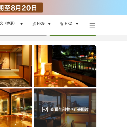
文（香港）
HKG
HKD
找客房
•
1
間房
重新搜尋
查看全部共
77
張照片