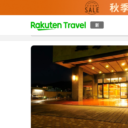
t
新
概覽
房間及住宿方案
評價
特色
設施
o
p
P
a
g
e
_
s
e
a
r
c
h