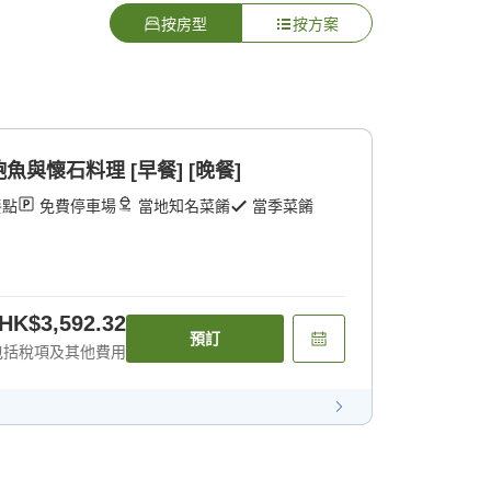
按房型
按方案
與懷石料理 [早餐] [晚餐]
餐點
免費停車場
當地知名菜餚
當季菜餚
HK$3,592.32
預訂
包括稅項及其他費用