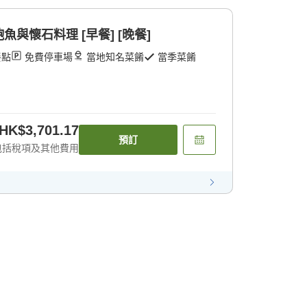
與懷石料理 [早餐] [晚餐]
餐點
免費停車場
當地知名菜餚
當季菜餚
HK$3,701.17
預訂
包括稅項及其他費用