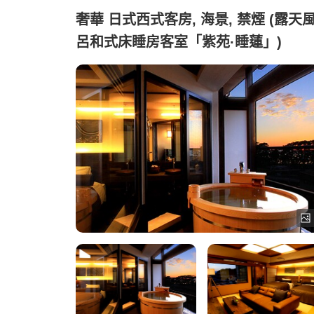
奢華 日式西式客房, 海景, 禁煙 (露天
呂和式床睡房客室「紫苑·睡蓮」)