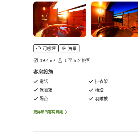
可吸煙
海景
19.4 m²
1 至 5 名旅客
客房設施
電話
掛衣架
保險箱
枱燈
陽台
羽絨被
更詳細的客房資訊