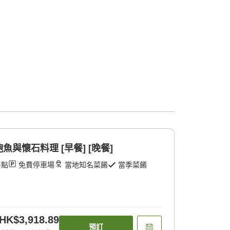
與懷石料理 [早餐] [晚餐]
餐點
免費停車場
當地知名菜餚
當季菜餚
HK$3,918.89
預訂