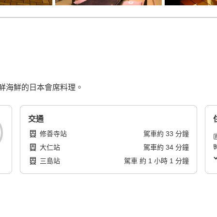
鮮海鮮的日本會席料理。
交通
修善寺站
駕車
約
33
分鐘
大仁站
駕車
約
34
分鐘
三島站
駕車
約
1
小時
1
分鐘