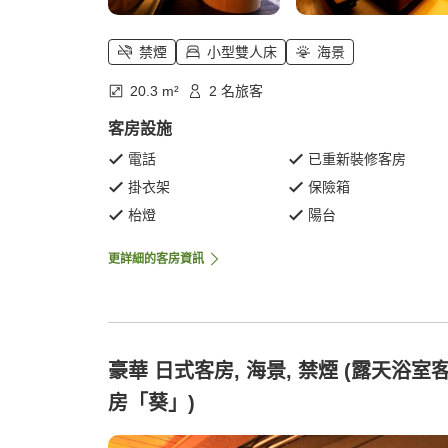
禁煙
小型雙人床
海景
20.3 m²
2 名旅客
客房設施
電話
已重新裝修客房
掛衣架
保險箱
枱燈
陽台
更詳細的客房資訊
豪華 日式客房, 海景, 禁煙 (露天浴室
房「葵」)