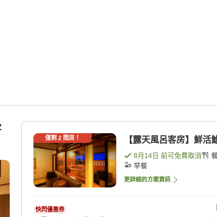
客
僅剩
2
間房！
【露天風呂客房】鮮活鮑魚
8月14日
前可免費取消
早餐
更詳細的方案資訊
快閃優惠券