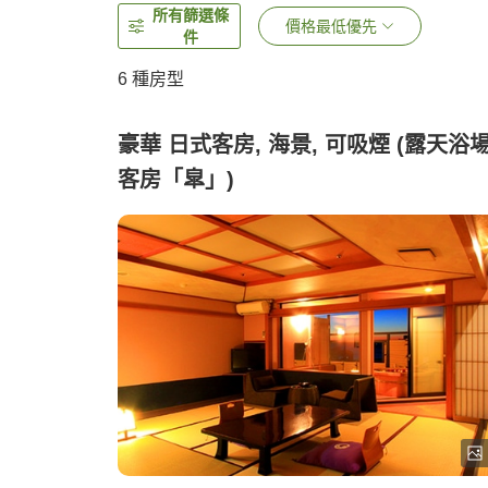
所有篩選條
價格最低優先
件
6
種房型
豪華 日式客房, 海景, 可吸煙 (露天浴
客房「皐」)