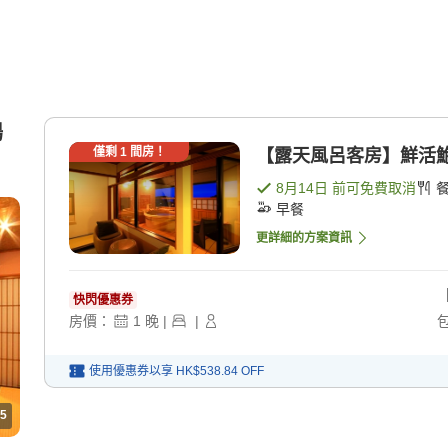
場
僅剩
1
間房！
【露天風呂客房】鮮活鮑魚
8月14日
前可免費取消
早餐
更詳細的方案資訊
快閃優惠券
房價：
1
晚
|
|
使用優惠券以享
HK$538.84
OFF
5