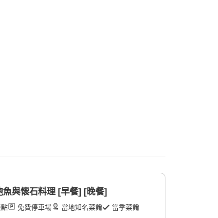
與懷石料理 [早餐] [晚餐]
餐點
免費停車場
當地知名菜餚
當季菜餚