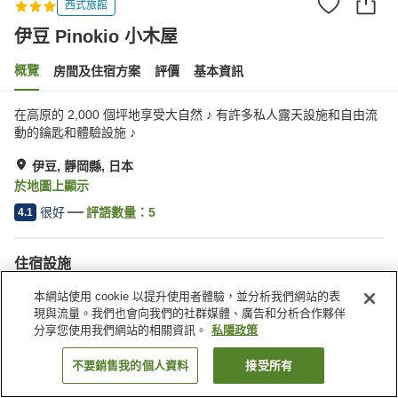
西式旅館
伊豆 Pinokio 小木屋
概覽
房間及住宿方案
評價
基本資訊
在高原的 2,000 個坪地享受大自然 ♪ 有許多私人露天設施和自由流
動的鑰匙和體驗設施 ♪
伊豆, 靜岡縣, 日本
於地圖上顯示
很好
評語數量：
5
4.1
住宿設施
停車場
泳池
本網站使用 cookie 以提升使用者體驗，並分析我們網站的表
餐廳
自動販賣機
現與流量。我們也會向我們的社群媒體、廣告和分析合作夥伴
分享您使用我們網站的相關資訊。
私隱政策
主頁
日本
靜岡縣
伊豆
伊豆 Pinokio 小木屋
不要銷售我的個人資料
接受所有
找客房