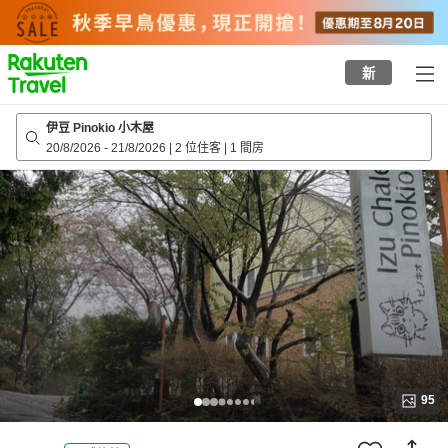
to
top
page
新
伊豆 Pinokio 小木屋
20/8/2026
-
21/8/2026
|
2 位住客
|
1 間房
95